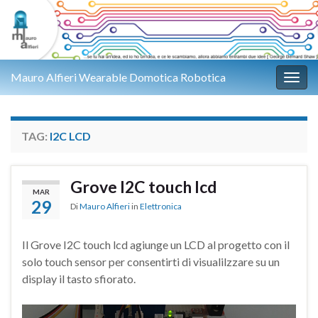
Mauro Alfieri Wearable Domotica Robotica
Attiv
TAG:
I2C LCD
Grove I2C touch lcd
MAR
29
Di
Mauro Alfieri
in
Elettronica
Il Grove I2C touch lcd agiunge un LCD al progetto con il
solo touch sensor per consentirti di visualilzzare su un
display il tasto sfiorato.