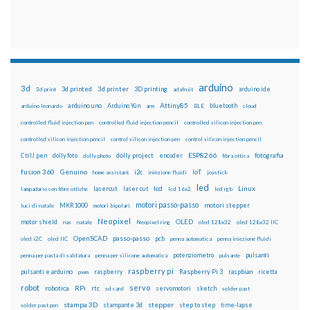
arduino
3d
3d printed
3d printer
3D printing
3d print
adafruit
arduino ide
Attiny85
arduino uno
Arduino Yún
bluetooth
arduino leonardo
arm
BLE
cloud
controlled fluid injection pen
controlled fluid injection pencil
controlled silicon injection pen
controlled silicon injection pencil
control silicon injection pen
control silicon injection pencil
ESP8266
dolly foto
dolly project
encoder
fotografia
CtrlJ pen
dolly photo
fibra ottica
fusion 360
Genuino
i2c
IoT
home assistant
iniezione fluidi
joystick
led
lcd
Linux
lasercut
laser cut
lampadario con fibre ottiche
lcd 16x2
led rgb
motori passo-passo
MKR1000
motori stepper
luci di natale
motori bipolari
Neopixel
motor shield
OLED
nas
natale
Neopixel ring
oled 128x32
oled 128x32 IIC
OpenSCAD
passo-passo
pcb
oled i2C
oled IIC
penna automatica
penna iniezione fluidi
potenziometro
pulsanti
penna per pasta di saldatura
penna per silicone automatica
pulsante
raspberry pi
pulsanti e arduino
raspberry
Raspberry Pi 3
raspbian
pwm
ricetta
robot
servo
RPi
robotica
rtc
servomotori
sketch
sd card
solder past
stampa 3D
stepper
stampante 3d
step to step
solder past pen
time-lapse