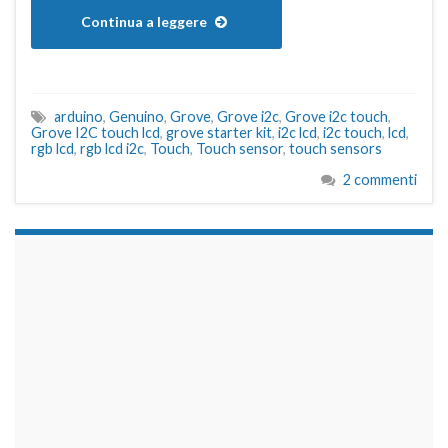
Continua a leggere
arduino
,
Genuino
,
Grove
,
Grove i2c
,
Grove i2c touch
,
Grove I2C touch lcd
,
grove starter kit
,
i2c lcd
,
i2c touch
,
lcd
,
rgb lcd
,
rgb lcd i2c
,
Touch
,
Touch sensor
,
touch sensors
2 commenti
займы на карту срочно