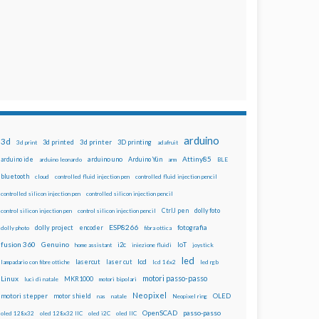
arduino
3d
3d printed
3d printer
3D printing
3d print
adafruit
Attiny85
arduino uno
Arduino Yún
arduino ide
arduino leonardo
arm
BLE
bluetooth
cloud
controlled fluid injection pen
controlled fluid injection pencil
controlled silicon injection pen
controlled silicon injection pencil
dolly foto
control silicon injection pen
control silicon injection pencil
CtrlJ pen
ESP8266
dolly project
encoder
fotografia
dolly photo
fibra ottica
fusion 360
Genuino
i2c
IoT
home assistant
iniezione fluidi
joystick
led
lcd
lasercut
laser cut
lampadario con fibre ottiche
lcd 16x2
led rgb
motori passo-passo
Linux
MKR1000
luci di natale
motori bipolari
Neopixel
motori stepper
motor shield
OLED
nas
natale
Neopixel ring
OpenSCAD
passo-passo
oled 128x32
oled 128x32 IIC
oled i2C
oled IIC