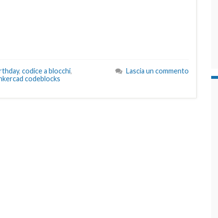
rthday
,
codice a blocchi
,
Lascia un commento
nkercad codeblocks