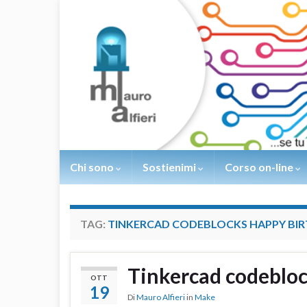
Chi sono
Sostienimi
Corso on-line
TAG:
TINKERCAD CODEBLOCKS HAPPY BI
Tinkercad codeblo
OTT
19
Di
Mauro Alfieri
in
Make