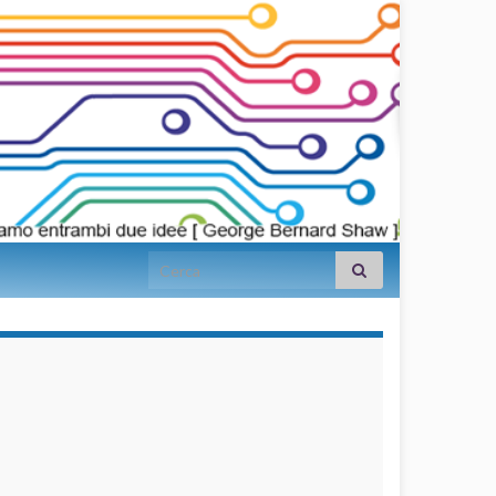
Search for:
займы на
карту срочно