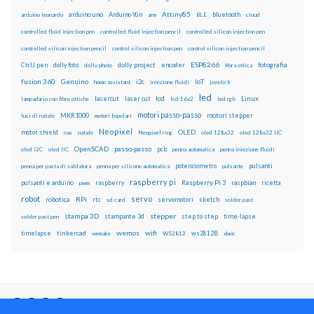
Attiny85
arduino uno
Arduino Yún
bluetooth
arduino leonardo
arm
BLE
cloud
controlled fluid injection pen
controlled fluid injection pencil
controlled silicon injection pen
controlled silicon injection pencil
control silicon injection pen
control silicon injection pencil
ESP8266
dolly foto
dolly project
encoder
fotografia
CtrlJ pen
dolly photo
fibra ottica
fusion 360
Genuino
i2c
IoT
home assistant
iniezione fluidi
joystick
led
lcd
Linux
lasercut
laser cut
lampadario con fibre ottiche
lcd 16x2
led rgb
motori passo-passo
MKR1000
motori stepper
luci di natale
motori bipolari
Neopixel
motor shield
OLED
nas
natale
Neopixel ring
oled 128x32
oled 128x32 IIC
OpenSCAD
passo-passo
pcb
oled i2C
oled IIC
penna automatica
penna iniezione fluidi
potenziometro
pulsanti
penna per pasta di saldatura
penna per silicone automatica
pulsante
raspberry pi
pulsanti e arduino
raspberry
Raspberry Pi 3
raspbian
pwm
ricetta
robot
servo
RPi
robotica
rtc
servomotori
sketch
sd card
solder past
stampa 3D
stepper
stampante 3d
step to step
solder past pen
time-lapse
wemos
wifi
tinkercad
ws2812B
timelapse
wemake
WS2812
xbee
Il blog mauroalfieri.it ed i suoi contenuti sono distribuiti