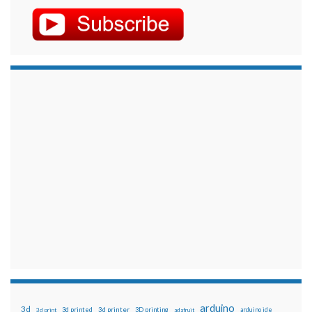
arduino
3d
3d printed
3d printer
3D printing
3d print
adafruit
arduino ide