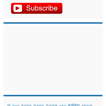
arduino
3d
3d printed
3d printer
3D printing
3d print
adafruit
arduino ide