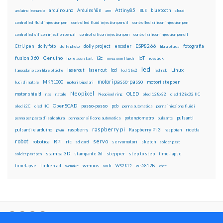
Attiny85
arduino uno
Arduino Yún
bluetooth
arduino leonardo
arm
BLE
cloud
controlled fluid injection pen
controlled fluid injection pencil
controlled silicon injection pen
controlled silicon injection pencil
control silicon injection pen
control silicon injection pencil
ESP8266
dolly foto
dolly project
encoder
fotografia
CtrlJ pen
dolly photo
fibra ottica
fusion 360
Genuino
i2c
IoT
home assistant
iniezione fluidi
joystick
led
lcd
Linux
lasercut
laser cut
lampadario con fibre ottiche
lcd 16x2
led rgb
motori passo-passo
MKR1000
motori stepper
luci di natale
motori bipolari
Neopixel
motor shield
OLED
nas
natale
Neopixel ring
oled 128x32
oled 128x32 IIC
OpenSCAD
passo-passo
pcb
oled i2C
oled IIC
penna automatica
penna iniezione fluidi
potenziometro
pulsanti
penna per pasta di saldatura
penna per silicone automatica
pulsante
raspberry pi
pulsanti e arduino
raspberry
Raspberry Pi 3
raspbian
pwm
ricetta
robot
servo
RPi
robotica
rtc
servomotori
sketch
sd card
solder past
stampa 3D
stepper
stampante 3d
step to step
solder past pen
time-lapse
wemos
wifi
tinkercad
ws2812B
timelapse
wemake
WS2812
xbee
Il blog mauroalfieri.it ed i suoi contenuti sono distribuiti