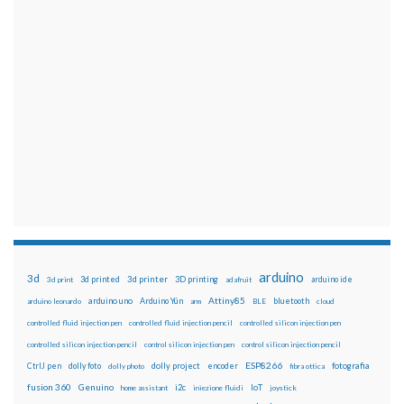
arduino
3d
3d printed
3d printer
3D printing
3d print
adafruit
arduino ide
Attiny85
arduino uno
Arduino Yún
bluetooth
arduino leonardo
arm
BLE
cloud
controlled fluid injection pen
controlled fluid injection pencil
controlled silicon injection pen
controlled silicon injection pencil
control silicon injection pen
control silicon injection pencil
ESP8266
dolly foto
dolly project
encoder
fotografia
CtrlJ pen
dolly photo
fibra ottica
fusion 360
Genuino
i2c
IoT
home assistant
iniezione fluidi
joystick