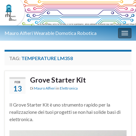
Mauro Alfieri Wearable Domotica Robotica
Attiv
TAG:
TEMPERATURE LM358
Grove Starter Kit
FEB
13
Di
Mauro Alfieri
in
Elettronica
Il Grove Starter Kit è uno strumento rapido per la
realizzazione dei tuoi progetti se non hai solide basi di
elettronica.