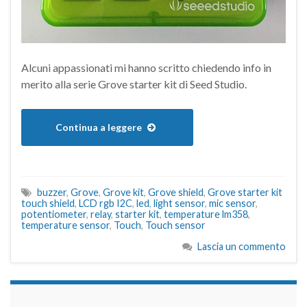
Alcuni appassionati mi hanno scritto chiedendo info in
merito alla serie Grove starter kit di Seed Studio.
Continua a leggere
buzzer
,
Grove
,
Grove kit
,
Grove shield
,
Grove starter kit
touch shield
,
LCD rgb I2C
,
led
,
light sensor
,
mic sensor
,
potentiometer
,
relay
,
starter kit
,
temperature lm358
,
temperature sensor
,
Touch
,
Touch sensor
Lascia un commento
займы на карту срочно