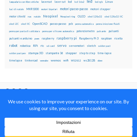
led
lcd
Linux
lasercut
laser cut
lampadario con fibre ottiche
lcd 16x2
led rgb
motori passo-passo
MKR1000
motori stepper
luci di natale
motori bipolari
Neopixel
motor shield
OLED
nas
natale
Neopixel ring
oled 128x32
oled 128x32 IIC
OpenSCAD
passo-passo
pcb
oled i2C
oled IIC
penna automatica
penna iniezione fluidi
potenziometro
pulsanti
penna per pasta di saldatura
penna per silicone automatica
pulsante
raspberry pi
pulsanti e arduino
raspberry
Raspberry Pi 3
raspbian
pwm
ricetta
robot
servo
RPi
robotica
rtc
servomotori
sketch
sd card
solder past
stampa 3D
stepper
stampante 3d
step to step
solder past pen
time-lapse
wemos
wifi
tinkercad
ws2812B
timelapse
wemake
WS2812
xbee
Il blog mauroalfieri.it ed i suoi contenuti sono distribuiti
con Licenza
Creative Commons Attribution Non commercial Share
Alike 4.0 International
© 2012-2018 Mauro Alfieri Elettronica Domotica Robotica Arduino Corsi