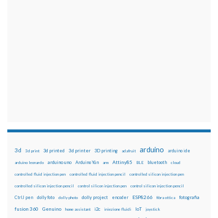
arduino
3d
3d printed
3d printer
3D printing
3d print
adafruit
arduino ide
Attiny85
arduino uno
Arduino Yún
bluetooth
arduino leonardo
arm
BLE
cloud
controlled fluid injection pen
controlled fluid injection pencil
controlled silicon injection pen
controlled silicon injection pencil
control silicon injection pen
control silicon injection pencil
ESP8266
dolly foto
dolly project
encoder
fotografia
CtrlJ pen
dolly photo
fibra ottica
fusion 360
Genuino
i2c
IoT
home assistant
iniezione fluidi
joystick