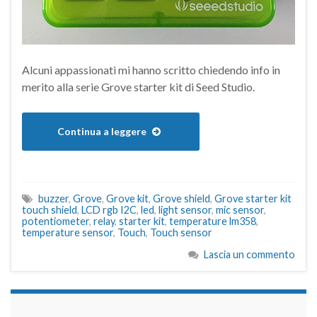
Alcuni appassionati mi hanno scritto chiedendo info in
merito alla serie Grove starter kit di Seed Studio.
Continua a leggere
buzzer
,
Grove
,
Grove kit
,
Grove shield
,
Grove starter kit
touch shield
,
LCD rgb I2C
,
led
,
light sensor
,
mic sensor
,
potentiometer
,
relay
,
starter kit
,
temperature lm358
,
temperature sensor
,
Touch
,
Touch sensor
Lascia un commento
займы на карту срочно