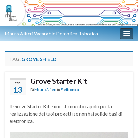
Mauro Alfieri Wearable Domotica Robotica
Attiv
TAG:
GROVE SHIELD
Grove Starter Kit
FEB
13
Di
Mauro Alfieri
in
Elettronica
Il Grove Starter Kit è uno strumento rapido per la
realizzazione dei tuoi progetti se non hai solide basi di
elettronica.