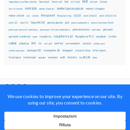
led
lcd
Linux
lasercut
laser cut
lampadario con fibre ottiche
lcd 16x2
led rgb
motori passo-passo
MKR1000
motori stepper
luci di natale
motori bipolari
Neopixel
motor shield
OLED
nas
natale
Neopixel ring
oled 128x32
oled 128x32 IIC
OpenSCAD
passo-passo
pcb
oled i2C
oled IIC
penna automatica
penna iniezione fluidi
potenziometro
pulsanti
penna per pasta di saldatura
penna per silicone automatica
pulsante
raspberry pi
pulsanti e arduino
raspberry
Raspberry Pi 3
raspbian
pwm
ricetta
robot
servo
RPi
robotica
rtc
servomotori
sketch
sd card
solder past
stampa 3D
stepper
stampante 3d
step to step
solder past pen
time-lapse
wemos
wifi
tinkercad
ws2812B
timelapse
wemake
WS2812
xbee
Il blog mauroalfieri.it ed i suoi contenuti sono distribuiti
con Licenza
Creative Commons Attribution Non commercial Share
Alike 4.0 International
© 2012-2018 Mauro Alfieri Elettronica Domotica Robotica Arduino Corsi