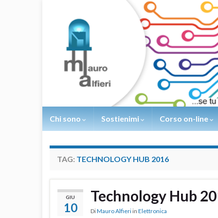
Chi sono
Sostienimi
Corso on-line
TAG:
TECHNOLOGY HUB 2016
Technology Hub 2
GIU
10
Di
Mauro Alfieri
in
Elettronica