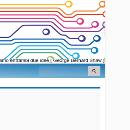
Search for:
займы на
карту срочно