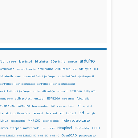
arduino
3d
3d printed
3d printer
3D printing
3d print
adafruit
Attiny85
arduino uno
Arduino Yún
arduino ide
arduino leonardo
arm
BLE
bluetooth
cloud
controlled fluid injection pen
controlled fluid injection pencil
controlled silicon injection pen
controlled silicon injection pencil
dolly foto
control silicon injection pen
control silicon injection pencil
CtrlJ pen
ESP8266
dolly project
encoder
fotografia
dolly photo
fibra ottica
fusion 360
Genuino
i2c
IoT
home assistant
iniezione fluidi
joystick
led
lcd
lasercut
laser cut
lampadario con fibre ottiche
lcd 16x2
led rgb
motori passo-passo
Linux
MKR1000
luci di natale
motori bipolari
Neopixel
motori stepper
motor shield
OLED
nas
natale
Neopixel ring
OpenSCAD
passo-passo
oled 128x32
oled 128x32 IIC
oled i2C
oled IIC