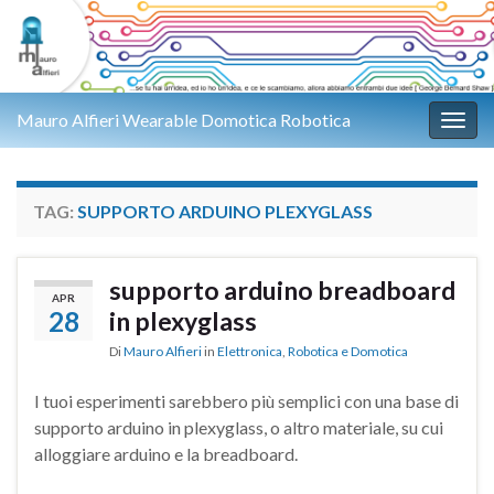
Mauro Alfieri Wearable Domotica Robotica
Attiv
TAG:
SUPPORTO ARDUINO PLEXYGLASS
supporto arduino breadboard
APR
28
in plexyglass
Di
Mauro Alfieri
in
Elettronica
,
Robotica e Domotica
I tuoi esperimenti sarebbero più semplici con una base di
supporto arduino in plexyglass, o altro materiale, su cui
alloggiare arduino e la breadboard.