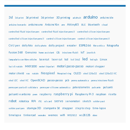
arduino
3d
3d printed
3d printer
3D printing
3d print
adafruit
arduino ide
Attiny85
arduino uno
Arduino Yún
bluetooth
arduino leonardo
arm
BLE
cloud
controlled fluid injection pen
controlled fluid injection pencil
controlled silicon injection pen
controlled silicon injection pencil
control silicon injection pen
control silicon injection pencil
ESP8266
dolly foto
dolly project
encoder
fotografia
CtrlJ pen
dolly photo
fibra ottica
fusion 360
Genuino
i2c
IoT
home assistant
iniezione fluidi
joystick
led
lcd
Linux
lasercut
laser cut
lampadario con fibre ottiche
lcd 16x2
led rgb
motori passo-passo
MKR1000
motori stepper
luci di natale
motori bipolari
Neopixel
motor shield
OLED
nas
natale
Neopixel ring
oled 128x32
oled 128x32 IIC
OpenSCAD
passo-passo
pcb
oled i2C
oled IIC
penna automatica
penna iniezione fluidi
potenziometro
pulsanti
penna per pasta di saldatura
penna per silicone automatica
pulsante
raspberry pi
pulsanti e arduino
raspberry
Raspberry Pi 3
raspbian
pwm
ricetta
robot
servo
RPi
robotica
rtc
servomotori
sketch
sd card
solder past
stampa 3D
stepper
stampante 3d
step to step
solder past pen
time-lapse
wemos
wifi
tinkercad
ws2812B
timelapse
wemake
WS2812
xbee