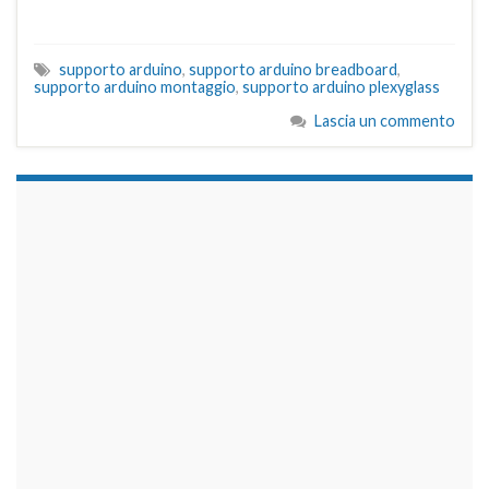
supporto arduino
,
supporto arduino breadboard
,
supporto arduino montaggio
,
supporto arduino plexyglass
Lascia un commento
займы на карту срочно