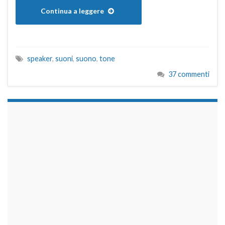
Continua a leggere
speaker
,
suoni
,
suono
,
tone
37 commenti
займы на карту срочно