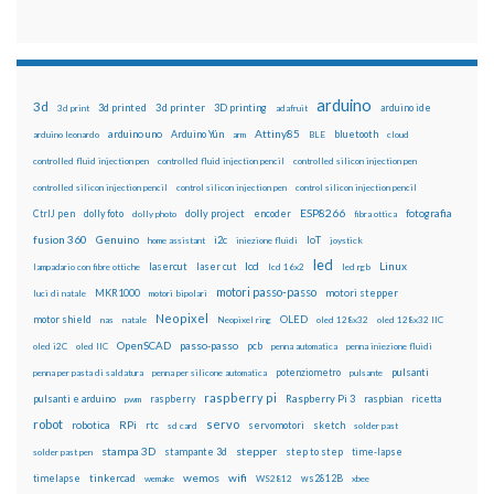
arduino
3d
3d printed
3d printer
3D printing
3d print
adafruit
arduino ide
Attiny85
arduino uno
Arduino Yún
bluetooth
arduino leonardo
arm
BLE
cloud
controlled fluid injection pen
controlled fluid injection pencil
controlled silicon injection pen
controlled silicon injection pencil
control silicon injection pen
control silicon injection pencil
ESP8266
dolly foto
dolly project
encoder
fotografia
CtrlJ pen
dolly photo
fibra ottica
fusion 360
Genuino
i2c
IoT
home assistant
iniezione fluidi
joystick
led
lcd
Linux
lasercut
laser cut
lampadario con fibre ottiche
lcd 16x2
led rgb
motori passo-passo
MKR1000
motori stepper
luci di natale
motori bipolari
Neopixel
motor shield
OLED
nas
natale
Neopixel ring
oled 128x32
oled 128x32 IIC
OpenSCAD
passo-passo
pcb
oled i2C
oled IIC
penna automatica
penna iniezione fluidi
potenziometro
pulsanti
penna per pasta di saldatura
penna per silicone automatica
pulsante
raspberry pi
pulsanti e arduino
raspberry
Raspberry Pi 3
raspbian
pwm
ricetta
robot
servo
RPi
robotica
rtc
servomotori
sketch
sd card
solder past
stampa 3D
stepper
stampante 3d
step to step
solder past pen
time-lapse
wemos
wifi
tinkercad
ws2812B
timelapse
wemake
WS2812
xbee