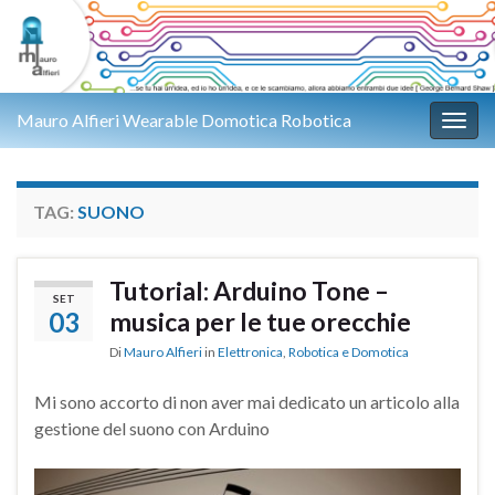
Mauro Alfieri Wearable Domotica Robotica
Attiv
TAG:
SUONO
Tutorial: Arduino Tone –
SET
03
musica per le tue orecchie
Di
Mauro Alfieri
in
Elettronica
,
Robotica e Domotica
Mi sono accorto di non aver mai dedicato un articolo alla
gestione del suono con Arduino