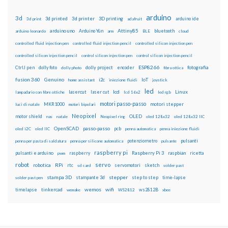
arduino
3d
3d printed
3d printer
3D printing
3d print
adafruit
arduino ide
Attiny85
arduino uno
Arduino Yún
bluetooth
arduino leonardo
arm
BLE
cloud
controlled fluid injection pen
controlled fluid injection pencil
controlled silicon injection pen
controlled silicon injection pencil
control silicon injection pen
control silicon injection pencil
ESP8266
dolly foto
dolly project
encoder
fotografia
CtrlJ pen
dolly photo
fibra ottica
fusion 360
Genuino
i2c
IoT
home assistant
iniezione fluidi
joystick
led
lcd
Linux
lasercut
laser cut
lampadario con fibre ottiche
lcd 16x2
led rgb
motori passo-passo
MKR1000
motori stepper
luci di natale
motori bipolari
Neopixel
motor shield
OLED
nas
natale
Neopixel ring
oled 128x32
oled 128x32 IIC
OpenSCAD
passo-passo
pcb
oled i2C
oled IIC
penna automatica
penna iniezione fluidi
potenziometro
pulsanti
penna per pasta di saldatura
penna per silicone automatica
pulsante
raspberry pi
pulsanti e arduino
raspberry
Raspberry Pi 3
raspbian
pwm
ricetta
robot
servo
RPi
robotica
rtc
servomotori
sketch
sd card
solder past
stampa 3D
stepper
stampante 3d
step to step
solder past pen
time-lapse
wemos
wifi
tinkercad
ws2812B
timelapse
wemake
WS2812
xbee