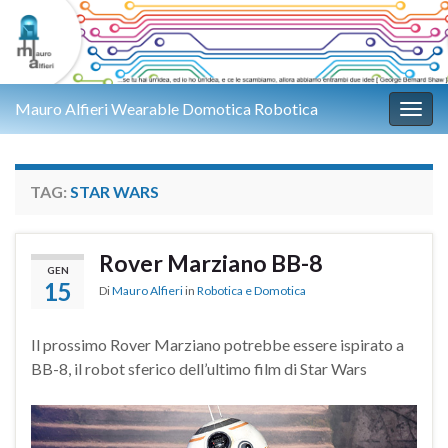
Mauro Alfieri Wearable Domotica Robotica
Attiv
TAG:
STAR WARS
Rover Marziano BB-8
GEN
15
Di
Mauro Alfieri
in
Robotica e Domotica
Il prossimo Rover Marziano potrebbe essere ispirato a
BB-8, il robot sferico dell’ultimo film di Star Wars