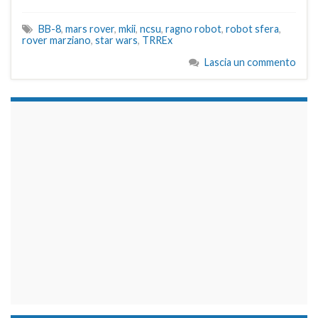
BB-8
,
mars rover
,
mkii
,
ncsu
,
ragno robot
,
robot sfera
,
rover marziano
,
star wars
,
TRREx
Lascia un commento
займы на карту срочно