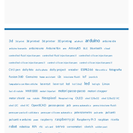
arduino
3d
3d printed
3d printer
3D printing
3d print
adafruit
arduino ide
Attiny85
arduino uno
Arduino Yún
bluetooth
arduino leonardo
arm
BLE
cloud
controlled fluid injection pen
controlled fluid injection pencil
controlled silicon injection pen
controlled silicon injection pencil
control silicon injection pen
control silicon injection pencil
ESP8266
dolly foto
dolly project
encoder
fotografia
CtrlJ pen
dolly photo
fibra ottica
fusion 360
Genuino
i2c
IoT
home assistant
iniezione fluidi
joystick
led
lcd
Linux
lasercut
laser cut
lampadario con fibre ottiche
lcd 16x2
led rgb
motori passo-passo
MKR1000
motori stepper
luci di natale
motori bipolari
Neopixel
motor shield
OLED
nas
natale
Neopixel ring
oled 128x32
oled 128x32 IIC
OpenSCAD
passo-passo
pcb
oled i2C
oled IIC
penna automatica
penna iniezione fluidi
potenziometro
pulsanti
penna per pasta di saldatura
penna per silicone automatica
pulsante
raspberry pi
pulsanti e arduino
raspberry
Raspberry Pi 3
raspbian
pwm
ricetta
robot
servo
RPi
robotica
rtc
servomotori
sketch
sd card
solder past