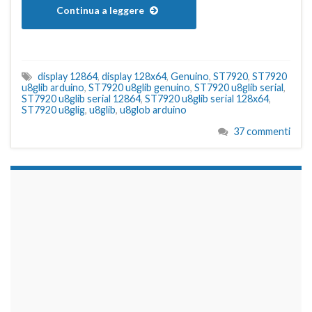
Continua a leggere
display 12864
,
display 128x64
,
Genuino
,
ST7920
,
ST7920
u8glib arduino
,
ST7920 u8glib genuino
,
ST7920 u8glib serial
,
ST7920 u8glib serial 12864
,
ST7920 u8glib serial 128x64
,
ST7920 u8glig
,
u8glib
,
u8glob arduino
37 commenti
займы на карту срочно