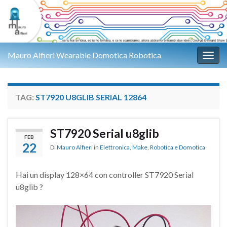
Mauro Alfieri Wearable Domotica Robotica
Attiv
TAG:
ST7920 U8GLIB SERIAL 12864
ST7920 Serial u8glib
FEB
22
Di
Mauro Alfieri
in
Elettronica
,
Make
,
Robotica e Domotica
Hai un display 128×64 con controller ST7920 Serial
u8glib ?