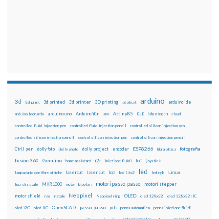
arduino
3d
3d printed
3d printer
3D printing
3d print
adafruit
arduino ide
Attiny85
arduino uno
Arduino Yún
bluetooth
arduino leonardo
arm
BLE
cloud
controlled fluid injection pen
controlled fluid injection pencil
controlled silicon injection pen
controlled silicon injection pencil
control silicon injection pen
control silicon injection pencil
ESP8266
dolly foto
dolly project
encoder
fotografia
CtrlJ pen
dolly photo
fibra ottica
fusion 360
Genuino
i2c
IoT
home assistant
iniezione fluidi
joystick
led
lcd
Linux
lasercut
laser cut
lampadario con fibre ottiche
lcd 16x2
led rgb
motori passo-passo
MKR1000
motori stepper
luci di natale
motori bipolari
Neopixel
motor shield
OLED
nas
natale
Neopixel ring
oled 128x32
oled 128x32 IIC
OpenSCAD
passo-passo
pcb
oled i2C
oled IIC
penna automatica
penna iniezione fluidi