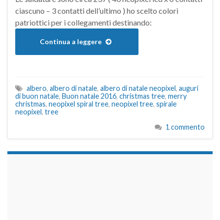
ciascuno – 3 contatti dell’ultimo ) ho scelto colori
patriottici per i collegamenti destinando:
Continua a leggere
albero
,
albero di natale
,
albero di natale neopixel
,
auguri
di buon natale
,
Buon natale 2016
,
christmas tree
,
merry
christmas
,
neopixel spiral tree
,
neopixel tree
,
spirale
neopixel
,
tree
1 commento
займы на карту срочно