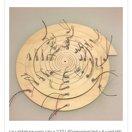
Le saldature sono circa 237 ( 40 neopixel led x 6 contatti