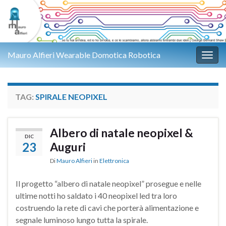
Mauro Alfieri Wearable Domotica Robotica
Attiv
TAG:
SPIRALE NEOPIXEL
Albero di natale neopixel &
DIC
23
Auguri
Di
Mauro Alfieri
in
Elettronica
Il progetto “albero di natale neopixel” prosegue e nelle
ultime notti ho saldato i 40 neopixel led tra loro
costruendo la rete di cavi che porterà alimentazione e
segnale luminoso lungo tutta la spirale.