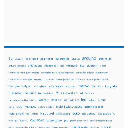
arduino
3d
3d printed
3d printer
3D printing
3d print
adafruit
arduino ide
Attiny85
arduino uno
Arduino Yún
bluetooth
arduino leonardo
arm
BLE
cloud
controlled fluid injection pen
controlled fluid injection pencil
controlled silicon injection pen
controlled silicon injection pencil
control silicon injection pen
control silicon injection pencil
ESP8266
dolly foto
dolly project
encoder
fotografia
CtrlJ pen
dolly photo
fibra ottica
fusion 360
Genuino
i2c
IoT
home assistant
iniezione fluidi
joystick
led
lcd
Linux
lasercut
laser cut
lampadario con fibre ottiche
lcd 16x2
led rgb
motori passo-passo
MKR1000
motori stepper
luci di natale
motori bipolari
Neopixel
motor shield
OLED
nas
natale
Neopixel ring
oled 128x32
oled 128x32 IIC
OpenSCAD
passo-passo
pcb
oled i2C
oled IIC
penna automatica
penna iniezione fluidi
potenziometro
pulsanti
penna per pasta di saldatura
penna per silicone automatica
pulsante