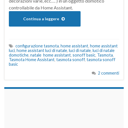
decorazioni varie, ecc…. ) in un oggetto domotico
controllabile da Home Assistant.
Continua a leggere
configurazione tasmota
,
home assistant
,
home assistant
luci
,
home assistant luci di natale
,
luci di natale
,
luci di natale
domotiche
,
natale home assistant
,
sonoff basic
,
Tasmota
,
Tasmota Home Assistant
,
tasmota sonoff
,
tasmota sonoff
basic
2 commenti
займы на карту срочно