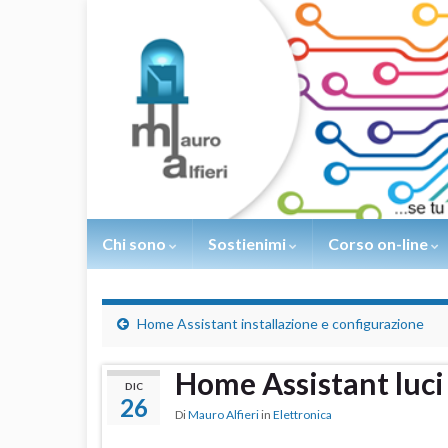
Chi sono
Sostienimi
Corso on-line
Home Assistant installazione e configurazione
Home Assistant luci 
DIC
26
Di
Mauro Alfieri
in
Elettronica