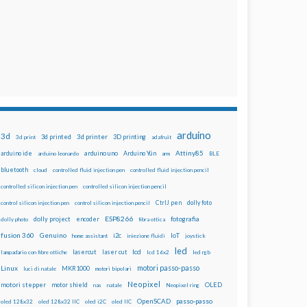
arduino
3d
3d printed
3d printer
3D printing
3d print
adafruit
Attiny85
arduino uno
Arduino Yún
arduino ide
arduino leonardo
arm
BLE
bluetooth
cloud
controlled fluid injection pen
controlled fluid injection pencil
controlled silicon injection pen
controlled silicon injection pencil
dolly foto
control silicon injection pen
control silicon injection pencil
CtrlJ pen
ESP8266
dolly project
encoder
fotografia
dolly photo
fibra ottica
fusion 360
Genuino
i2c
IoT
home assistant
iniezione fluidi
joystick
led
lcd
lasercut
laser cut
lampadario con fibre ottiche
lcd 16x2
led rgb
motori passo-passo
Linux
MKR1000
luci di natale
motori bipolari
Neopixel
motori stepper
motor shield
OLED
nas
natale
Neopixel ring
OpenSCAD
passo-passo
oled 128x32
oled 128x32 IIC
oled i2C
oled IIC