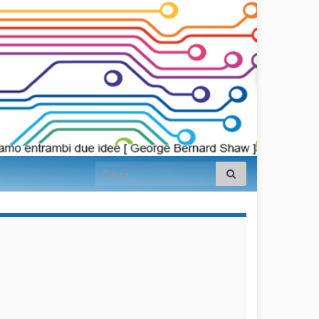
Search for:
займы на
карту срочно