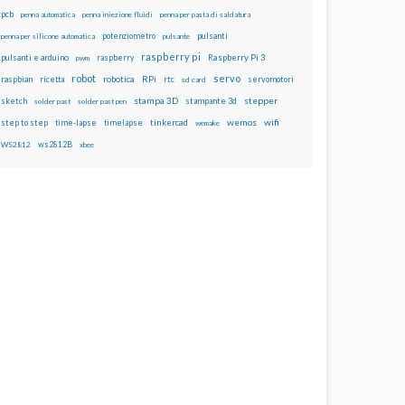
pcb
penna automatica
penna iniezione fluidi
penna per pasta di saldatura
potenziometro
pulsanti
penna per silicone automatica
pulsante
raspberry pi
pulsanti e arduino
raspberry
Raspberry Pi 3
pwm
robot
servo
RPi
raspbian
robotica
rtc
servomotori
ricetta
sd card
stampa 3D
stepper
sketch
stampante 3d
solder past
solder past pen
wemos
wifi
step to step
tinkercad
time-lapse
timelapse
wemake
ws2812B
WS2812
xbee