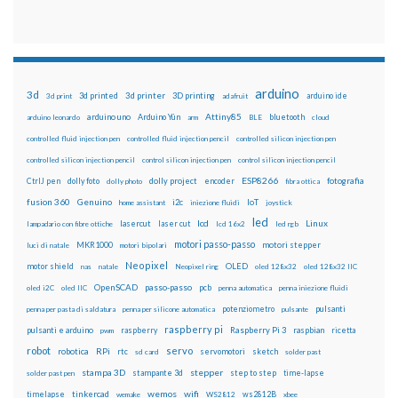
arduino
3d
3d printed
3d printer
3D printing
3d print
adafruit
arduino ide
Attiny85
arduino uno
Arduino Yún
bluetooth
arduino leonardo
arm
BLE
cloud
controlled fluid injection pen
controlled fluid injection pencil
controlled silicon injection pen
controlled silicon injection pencil
control silicon injection pen
control silicon injection pencil
ESP8266
dolly foto
dolly project
encoder
fotografia
CtrlJ pen
dolly photo
fibra ottica
fusion 360
Genuino
i2c
IoT
home assistant
iniezione fluidi
joystick
led
lcd
Linux
lasercut
laser cut
lampadario con fibre ottiche
lcd 16x2
led rgb
motori passo-passo
MKR1000
motori stepper
luci di natale
motori bipolari
Neopixel
motor shield
OLED
nas
natale
Neopixel ring
oled 128x32
oled 128x32 IIC
OpenSCAD
passo-passo
pcb
oled i2C
oled IIC
penna automatica
penna iniezione fluidi
potenziometro
pulsanti
penna per pasta di saldatura
penna per silicone automatica
pulsante
raspberry pi
pulsanti e arduino
raspberry
Raspberry Pi 3
raspbian
pwm
ricetta
robot
servo
RPi
robotica
rtc
servomotori
sketch
sd card
solder past
stampa 3D
stepper
stampante 3d
step to step
solder past pen
time-lapse
wemos
wifi
tinkercad
ws2812B
timelapse
wemake
WS2812
xbee