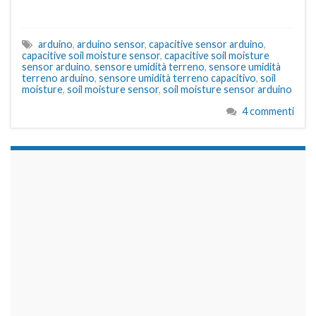
arduino
,
arduino sensor
,
capacitive sensor arduino
,
capacitive soil moisture sensor
,
capacitive soil moisture
sensor arduino
,
sensore umidità terreno
,
sensore umidità
terreno arduino
,
sensore umidità terreno capacitivo
,
soil
moisture
,
soil moisture sensor
,
soil moisture sensor arduino
4 commenti
займы на карту срочно