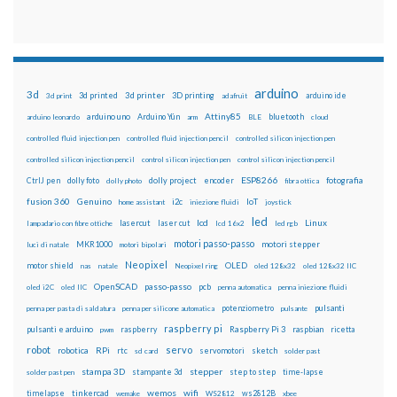
arduino
3d
3d printed
3d printer
3D printing
3d print
adafruit
arduino ide
Attiny85
arduino uno
Arduino Yún
bluetooth
arduino leonardo
arm
BLE
cloud
controlled fluid injection pen
controlled fluid injection pencil
controlled silicon injection pen
controlled silicon injection pencil
control silicon injection pen
control silicon injection pencil
ESP8266
dolly foto
dolly project
encoder
fotografia
CtrlJ pen
dolly photo
fibra ottica
fusion 360
Genuino
i2c
IoT
home assistant
iniezione fluidi
joystick
led
lcd
Linux
lasercut
laser cut
lampadario con fibre ottiche
lcd 16x2
led rgb
motori passo-passo
MKR1000
motori stepper
luci di natale
motori bipolari
Neopixel
motor shield
OLED
nas
natale
Neopixel ring
oled 128x32
oled 128x32 IIC
OpenSCAD
passo-passo
pcb
oled i2C
oled IIC
penna automatica
penna iniezione fluidi
potenziometro
pulsanti
penna per pasta di saldatura
penna per silicone automatica
pulsante
raspberry pi
pulsanti e arduino
raspberry
Raspberry Pi 3
raspbian
pwm
ricetta
robot
servo
RPi
robotica
rtc
servomotori
sketch
sd card
solder past
stampa 3D
stepper
stampante 3d
step to step
solder past pen
time-lapse
wemos
wifi
tinkercad
ws2812B
timelapse
wemake
WS2812
xbee