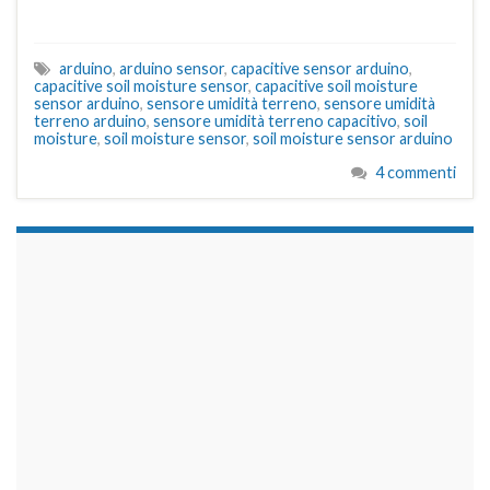
arduino
,
arduino sensor
,
capacitive sensor arduino
,
capacitive soil moisture sensor
,
capacitive soil moisture
sensor arduino
,
sensore umidità terreno
,
sensore umidità
terreno arduino
,
sensore umidità terreno capacitivo
,
soil
moisture
,
soil moisture sensor
,
soil moisture sensor arduino
4 commenti
займы на карту срочно