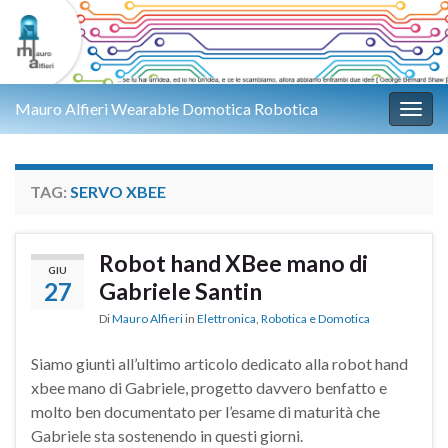
Mauro Alfieri Wearable Domotica Robotica
Attiv
TAG:
SERVO XBEE
Robot hand XBee mano di
GIU
27
Gabriele Santin
Di
Mauro Alfieri
in
Elettronica
,
Robotica e Domotica
Siamo giunti all’ultimo articolo dedicato alla robot hand
xbee mano di Gabriele, progetto davvero benfatto e
molto ben documentato per l’esame di maturità che
Gabriele sta sostenendo in questi giorni.