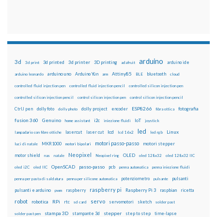
arduino
3d
3d printed
3d printer
3D printing
3d print
adafruit
arduino ide
Attiny85
arduino uno
Arduino Yún
bluetooth
arduino leonardo
arm
BLE
cloud
controlled fluid injection pen
controlled fluid injection pencil
controlled silicon injection pen
controlled silicon injection pencil
control silicon injection pen
control silicon injection pencil
ESP8266
dolly foto
dolly project
encoder
fotografia
CtrlJ pen
dolly photo
fibra ottica
fusion 360
Genuino
i2c
IoT
home assistant
iniezione fluidi
joystick
led
lcd
Linux
lasercut
laser cut
lampadario con fibre ottiche
lcd 16x2
led rgb
motori passo-passo
MKR1000
motori stepper
luci di natale
motori bipolari
Neopixel
motor shield
OLED
nas
natale
Neopixel ring
oled 128x32
oled 128x32 IIC
OpenSCAD
passo-passo
pcb
oled i2C
oled IIC
penna automatica
penna iniezione fluidi
potenziometro
pulsanti
penna per pasta di saldatura
penna per silicone automatica
pulsante
raspberry pi
pulsanti e arduino
raspberry
Raspberry Pi 3
raspbian
pwm
ricetta
robot
servo
RPi
robotica
rtc
servomotori
sketch
sd card
solder past
stampa 3D
stepper
stampante 3d
step to step
solder past pen
time-lapse