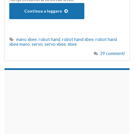
Continua a leggere
mano xbee
,
robot hand
,
robot hand xbee
,
robot hand
xbee mano
,
servo
,
servo xbee
,
xbee
29 commenti
займы на карту срочно