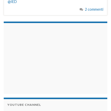
@IED
2 commenti
займы на карту срочно
YOUTUBE CHANNEL