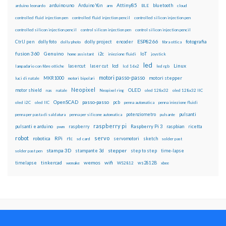
Attiny85
arduino uno
Arduino Yún
bluetooth
arduino leonardo
arm
BLE
cloud
controlled fluid injection pen
controlled fluid injection pencil
controlled silicon injection pen
controlled silicon injection pencil
control silicon injection pen
control silicon injection pencil
ESP8266
dolly foto
dolly project
encoder
fotografia
CtrlJ pen
dolly photo
fibra ottica
fusion 360
Genuino
i2c
IoT
home assistant
iniezione fluidi
joystick
led
lcd
Linux
lasercut
laser cut
lampadario con fibre ottiche
lcd 16x2
led rgb
motori passo-passo
MKR1000
motori stepper
luci di natale
motori bipolari
Neopixel
motor shield
OLED
nas
natale
Neopixel ring
oled 128x32
oled 128x32 IIC
OpenSCAD
passo-passo
pcb
oled i2C
oled IIC
penna automatica
penna iniezione fluidi
potenziometro
pulsanti
penna per pasta di saldatura
penna per silicone automatica
pulsante
raspberry pi
pulsanti e arduino
raspberry
Raspberry Pi 3
raspbian
pwm
ricetta
robot
servo
RPi
robotica
rtc
servomotori
sketch
sd card
solder past
stampa 3D
stepper
stampante 3d
step to step
solder past pen
time-lapse
wemos
wifi
tinkercad
ws2812B
timelapse
wemake
WS2812
xbee
Il blog mauroalfieri.it ed i suoi contenuti sono distribuiti