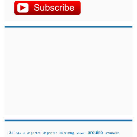
arduino
3d
3d printed
3d printer
3D printing
3d print
adafruit
arduino ide