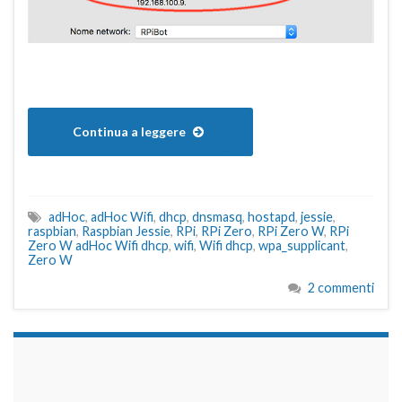
Continua a leggere
adHoc
,
adHoc Wifi
,
dhcp
,
dnsmasq
,
hostapd
,
jessie
,
raspbian
,
Raspbian Jessie
,
RPi
,
RPi Zero
,
RPi Zero W
,
RPi
Zero W adHoc Wifi dhcp
,
wifi
,
Wifi dhcp
,
wpa_supplicant
,
Zero W
2 commenti
займы на карту срочно