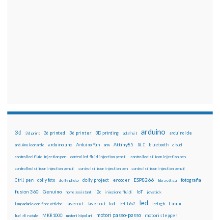
arduino
3d
3d printed
3d printer
3D printing
3d print
adafruit
arduino ide
Attiny85
arduino uno
Arduino Yún
bluetooth
arduino leonardo
arm
BLE
cloud
controlled fluid injection pen
controlled fluid injection pencil
controlled silicon injection pen
controlled silicon injection pencil
control silicon injection pen
control silicon injection pencil
ESP8266
dolly foto
dolly project
encoder
fotografia
CtrlJ pen
dolly photo
fibra ottica
fusion 360
Genuino
i2c
IoT
home assistant
iniezione fluidi
joystick
led
lcd
Linux
lasercut
laser cut
lampadario con fibre ottiche
lcd 16x2
led rgb
motori passo-passo
MKR1000
motori stepper
luci di natale
motori bipolari