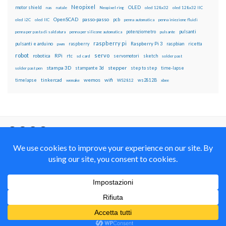
Neopixel
motor shield
OLED
nas
natale
Neopixel ring
oled 128x32
oled 128x32 IIC
OpenSCAD
passo-passo
pcb
oled i2C
oled IIC
penna automatica
penna iniezione fluidi
potenziometro
pulsanti
penna per pasta di saldatura
penna per silicone automatica
pulsante
raspberry pi
pulsanti e arduino
raspberry
Raspberry Pi 3
raspbian
pwm
ricetta
robot
servo
RPi
robotica
rtc
servomotori
sketch
sd card
solder past
stampa 3D
stepper
stampante 3d
step to step
solder past pen
time-lapse
wemos
wifi
tinkercad
ws2812B
timelapse
wemake
WS2812
xbee
Il blog mauroalfieri.it ed i suoi contenuti sono distribuiti
con Licenza
Creative Commons Attribution Non commercial Share
Alike 4.0 International
© 2012-2018 Mauro Alfieri Elettronica Domotica Robotica Arduino Corsi
Formazione Maker
Realizzato con il
da
Graphene Themes
.