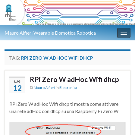
Mauro Alfieri Wearable Domotica Robotica
Attiv
TAG:
RPI ZERO W ADHOC WIFI DHCP
RPi Zero W adHoc Wifi dhcp
LUG
12
Di
Mauro Alfieri
in
Elettronica
RPi Zero W adHoc Wifi dhcp ti mostra come attivare
una rete adHoc con dhcp su una Raspberry Pi Zero W