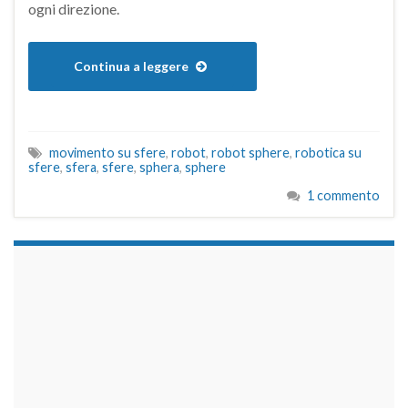
ogni direzione.
Continua a leggere
movimento su sfere
,
robot
,
robot sphere
,
robotica su
sfere
,
sfera
,
sfere
,
sphera
,
sphere
1 commento
займы на карту срочно