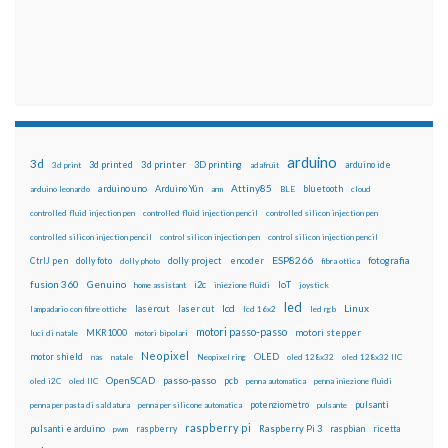
arduino
3d
3d printed
3d printer
3D printing
3d print
adafruit
arduino ide
Attiny85
arduino uno
Arduino Yún
bluetooth
arduino leonardo
arm
BLE
cloud
controlled fluid injection pen
controlled fluid injection pencil
controlled silicon injection pen
controlled silicon injection pencil
control silicon injection pen
control silicon injection pencil
ESP8266
dolly foto
dolly project
encoder
fotografia
CtrlJ pen
dolly photo
fibra ottica
fusion 360
Genuino
i2c
IoT
home assistant
iniezione fluidi
joystick
led
lcd
Linux
lasercut
laser cut
lampadario con fibre ottiche
lcd 16x2
led rgb
motori passo-passo
MKR1000
motori stepper
luci di natale
motori bipolari
Neopixel
motor shield
OLED
nas
natale
Neopixel ring
oled 128x32
oled 128x32 IIC
OpenSCAD
passo-passo
pcb
oled i2C
oled IIC
penna automatica
penna iniezione fluidi
potenziometro
pulsanti
penna per pasta di saldatura
penna per silicone automatica
pulsante
raspberry pi
pulsanti e arduino
raspberry
Raspberry Pi 3
raspbian
pwm
ricetta