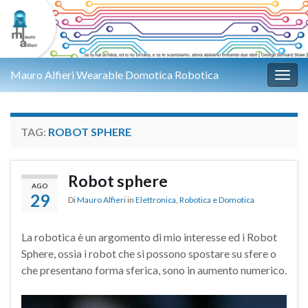
Mauro Alfieri Wearable Domotica Robotica
Attiv
TAG:
ROBOT SPHERE
Robot sphere
AGO
29
Di
Mauro Alfieri
in
Elettronica
,
Robotica e Domotica
La robotica è un argomento di mio interesse ed i Robot
Sphere, ossia i robot che si possono spostare su sfere o
che presentano forma sferica, sono in aumento numerico.