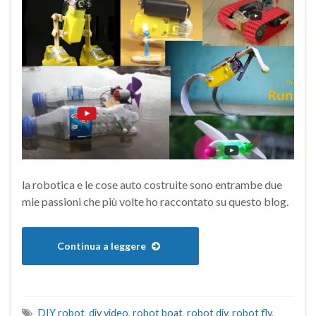
la robotica e le cose auto costruite sono entrambe due
mie passioni che più volte ho raccontato su questo blog.
Continua a leggere
DIY robot
,
diy video
,
robot boat
,
robot diy
,
robot fly
,