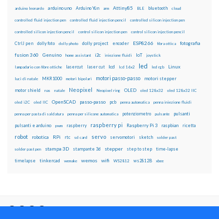
Attiny85
arduino uno
Arduino Yún
bluetooth
arduino leonardo
arm
BLE
cloud
controlled fluid injection pen
controlled fluid injection pencil
controlled silicon injection pen
controlled silicon injection pencil
control silicon injection pen
control silicon injection pencil
ESP8266
dolly foto
dolly project
encoder
fotografia
CtrlJ pen
dolly photo
fibra ottica
fusion 360
Genuino
i2c
IoT
home assistant
iniezione fluidi
joystick
led
lcd
Linux
lasercut
laser cut
lampadario con fibre ottiche
lcd 16x2
led rgb
motori passo-passo
MKR1000
motori stepper
luci di natale
motori bipolari
Neopixel
motor shield
OLED
nas
natale
Neopixel ring
oled 128x32
oled 128x32 IIC
OpenSCAD
passo-passo
pcb
oled i2C
oled IIC
penna automatica
penna iniezione fluidi
potenziometro
pulsanti
penna per pasta di saldatura
penna per silicone automatica
pulsante
raspberry pi
pulsanti e arduino
raspberry
Raspberry Pi 3
raspbian
pwm
ricetta
robot
servo
RPi
robotica
rtc
servomotori
sketch
sd card
solder past
stampa 3D
stepper
stampante 3d
step to step
solder past pen
time-lapse
wemos
wifi
tinkercad
ws2812B
timelapse
wemake
WS2812
xbee
Il blog mauroalfieri.it ed i suoi contenuti sono distribuiti