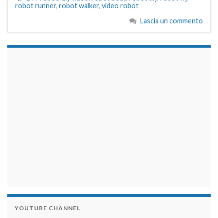
robot runner
,
robot walker
,
video robot
Lascia un commento
займы на карту срочно
YOUTUBE CHANNEL