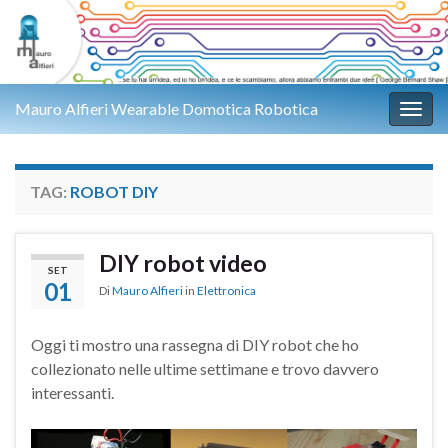
Mauro Alfieri Wearable Domotica Robotica
Attiv
TAG:
ROBOT DIY
DIY robot video
SET
01
Di
Mauro Alfieri
in
Elettronica
Oggi ti mostro una rassegna di DIY robot che ho
collezionato nelle ultime settimane e trovo davvero
interessanti.