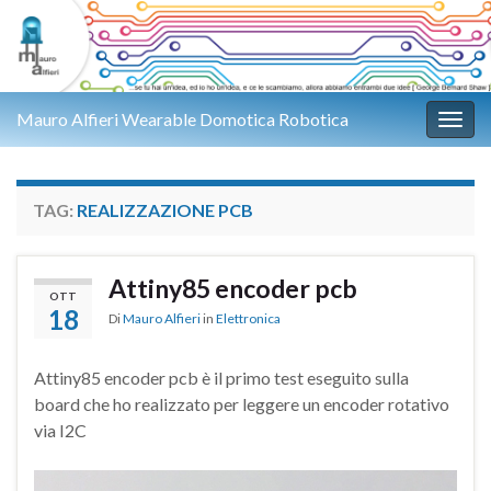
Mauro Alfieri Wearable Domotica Robotica
Attiv
TAG:
REALIZZAZIONE PCB
Attiny85 encoder pcb
OTT
18
Di
Mauro Alfieri
in
Elettronica
Attiny85 encoder pcb è il primo test eseguito sulla
board che ho realizzato per leggere un encoder rotativo
via I2C