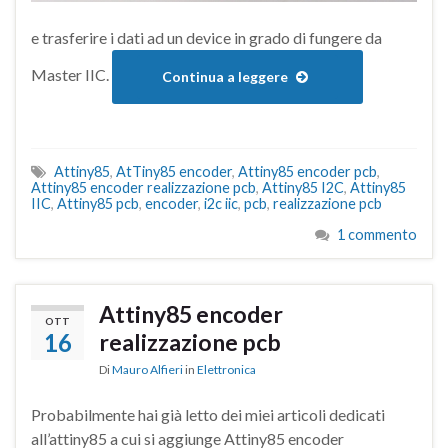
e trasferire i dati ad un device in grado di fungere da
Master IIC.
Continua a leggere
Attiny85
,
AtTiny85 encoder
,
Attiny85 encoder pcb
,
Attiny85 encoder realizzazione pcb
,
Attiny85 I2C
,
Attiny85
IIC
,
Attiny85 pcb
,
encoder
,
i2c iic
,
pcb
,
realizzazione pcb
1 commento
Attiny85 encoder
OTT
16
realizzazione pcb
Di
Mauro Alfieri
in
Elettronica
Probabilmente hai già letto dei miei articoli dedicati
all’attiny85 a cui si aggiunge Attiny85 encoder