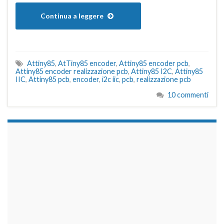
Continua a leggere
Attiny85
,
AtTiny85 encoder
,
Attiny85 encoder pcb
,
Attiny85 encoder realizzazione pcb
,
Attiny85 I2C
,
Attiny85
IIC
,
Attiny85 pcb
,
encoder
,
i2c iic
,
pcb
,
realizzazione pcb
10 commenti
займы на карту срочно