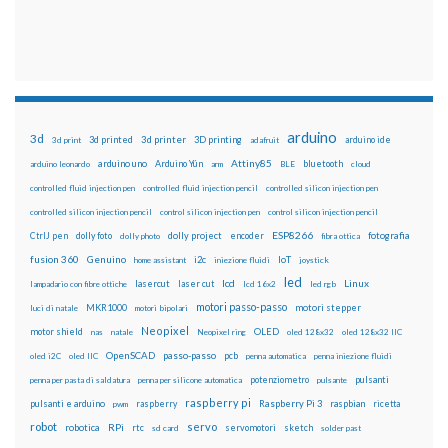
arduino
3d
3d printed
3d printer
3D printing
3d print
adafruit
arduino ide
Attiny85
arduino uno
Arduino Yún
bluetooth
arduino leonardo
arm
BLE
cloud
controlled fluid injection pen
controlled fluid injection pencil
controlled silicon injection pen
controlled silicon injection pencil
control silicon injection pen
control silicon injection pencil
ESP8266
dolly foto
dolly project
encoder
fotografia
CtrlJ pen
dolly photo
fibra ottica
fusion 360
Genuino
i2c
IoT
home assistant
iniezione fluidi
joystick
led
lcd
Linux
lasercut
laser cut
lampadario con fibre ottiche
lcd 16x2
led rgb
motori passo-passo
MKR1000
motori stepper
luci di natale
motori bipolari
Neopixel
motor shield
OLED
nas
natale
Neopixel ring
oled 128x32
oled 128x32 IIC
OpenSCAD
passo-passo
pcb
oled i2C
oled IIC
penna automatica
penna iniezione fluidi
potenziometro
pulsanti
penna per pasta di saldatura
penna per silicone automatica
pulsante
raspberry pi
pulsanti e arduino
raspberry
Raspberry Pi 3
raspbian
pwm
ricetta
robot
servo
RPi
robotica
rtc
servomotori
sketch
sd card
solder past