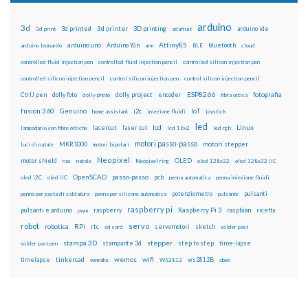
arduino
3d
3d printed
3d printer
3D printing
3d print
adafruit
arduino ide
Attiny85
arduino uno
Arduino Yún
bluetooth
arduino leonardo
arm
BLE
cloud
controlled fluid injection pen
controlled fluid injection pencil
controlled silicon injection pen
controlled silicon injection pencil
control silicon injection pen
control silicon injection pencil
ESP8266
dolly foto
dolly project
encoder
fotografia
CtrlJ pen
dolly photo
fibra ottica
fusion 360
Genuino
i2c
IoT
home assistant
iniezione fluidi
joystick
led
lcd
Linux
lasercut
laser cut
lampadario con fibre ottiche
lcd 16x2
led rgb
motori passo-passo
MKR1000
motori stepper
luci di natale
motori bipolari
Neopixel
motor shield
OLED
nas
natale
Neopixel ring
oled 128x32
oled 128x32 IIC
OpenSCAD
passo-passo
pcb
oled i2C
oled IIC
penna automatica
penna iniezione fluidi
potenziometro
pulsanti
penna per pasta di saldatura
penna per silicone automatica
pulsante
raspberry pi
pulsanti e arduino
raspberry
Raspberry Pi 3
raspbian
pwm
ricetta
robot
servo
RPi
robotica
rtc
servomotori
sketch
sd card
solder past
stampa 3D
stepper
stampante 3d
step to step
solder past pen
time-lapse
wemos
wifi
tinkercad
ws2812B
timelapse
wemake
WS2812
xbee