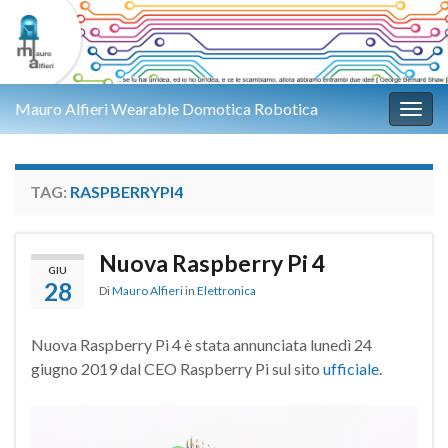
Mauro Alfieri Wearable Domotica Robotica
Attiv
TAG:
RASPBERRYPI4
Nuova Raspberry Pi 4
GIU
28
Di
Mauro Alfieri
in
Elettronica
Nuova Raspberry Pi 4 è stata annunciata lunedì 24
giugno 2019 dal CEO Raspberry Pi sul sito
ufficiale
.