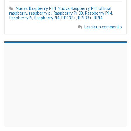
Nuova Raspberry Pi 4
,
Nuova Raspberry Pi4
,
official
raspberry
,
raspberry pi
,
Raspberry Pi 3B
,
Raspberry Pi 4
,
RaspberryPi
,
RaspberryPi4
,
RPi 3B+
,
RPi3B+
,
RPi4
Lascia un commento
займы на карту срочно