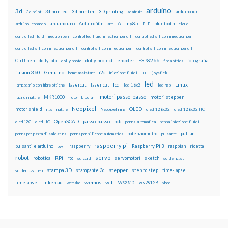
arduino
3d
3d printed
3d printer
3D printing
3d print
adafruit
arduino ide
Attiny85
arduino uno
Arduino Yún
bluetooth
arduino leonardo
arm
BLE
cloud
controlled fluid injection pen
controlled fluid injection pencil
controlled silicon injection pen
controlled silicon injection pencil
control silicon injection pen
control silicon injection pencil
ESP8266
dolly foto
dolly project
encoder
fotografia
CtrlJ pen
dolly photo
fibra ottica
fusion 360
Genuino
i2c
IoT
home assistant
iniezione fluidi
joystick
led
lcd
Linux
lasercut
laser cut
lampadario con fibre ottiche
lcd 16x2
led rgb
motori passo-passo
MKR1000
motori stepper
luci di natale
motori bipolari
Neopixel
motor shield
OLED
nas
natale
Neopixel ring
oled 128x32
oled 128x32 IIC
OpenSCAD
passo-passo
pcb
oled i2C
oled IIC
penna automatica
penna iniezione fluidi
potenziometro
pulsanti
penna per pasta di saldatura
penna per silicone automatica
pulsante
raspberry pi
pulsanti e arduino
raspberry
Raspberry Pi 3
raspbian
pwm
ricetta
robot
servo
RPi
robotica
rtc
servomotori
sketch
sd card
solder past
stampa 3D
stepper
stampante 3d
step to step
solder past pen
time-lapse
wemos
wifi
tinkercad
ws2812B
timelapse
wemake
WS2812
xbee