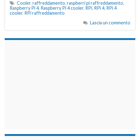
Cooler
,
raffreddamento
,
raspberri pi raffreddamento
,
Raspberry Pi 4
,
Raspberry Pi 4 cooler
,
RPi
,
RPi 4
,
RPi 4
cooler
,
RPi raffreddamento
Lascia un commento
займы на карту срочно