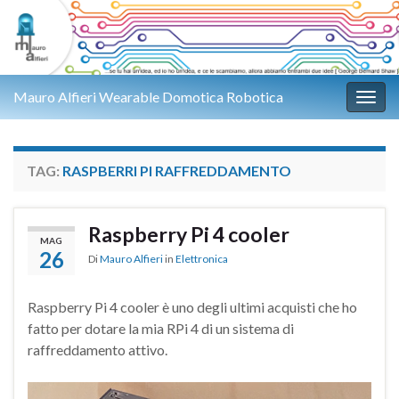
Mauro Alfieri Wearable Domotica Robotica
Attiv
TAG:
RASPBERRI PI RAFFREDDAMENTO
Raspberry Pi 4 cooler
MAG
26
Di
Mauro Alfieri
in
Elettronica
Raspberry Pi 4 cooler è uno degli ultimi acquisti che ho
fatto per dotare la mia RPi 4 di un sistema di
raffreddamento attivo.