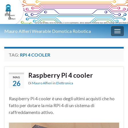
Mauro Alfieri Wearable Domotica Robotica
Attiv
TAG:
RPI 4 COOLER
Raspberry Pi 4 cooler
MAG
26
Di
Mauro Alfieri
in
Elettronica
Raspberry Pi 4 cooler è uno degli ultimi acquisti che ho
fatto per dotare la mia RPi 4 di un sistema di
raffreddamento attivo.