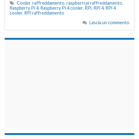
Cooler
,
raffreddamento
,
raspberri pi raffreddamento
,
Raspberry Pi 4
,
Raspberry Pi 4 cooler
,
RPi
,
RPi 4
,
RPi 4
cooler
,
RPi raffreddamento
Lascia un commento
займы на карту срочно