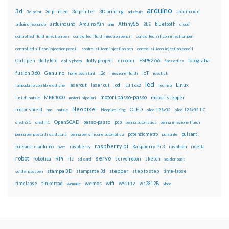
arduino
3d
3d printed
3d printer
3D printing
3d print
adafruit
arduino ide
Attiny85
arduino uno
Arduino Yún
bluetooth
arduino leonardo
arm
BLE
cloud
controlled fluid injection pen
controlled fluid injection pencil
controlled silicon injection pen
controlled silicon injection pencil
control silicon injection pen
control silicon injection pencil
ESP8266
dolly foto
dolly project
encoder
fotografia
CtrlJ pen
dolly photo
fibra ottica
fusion 360
Genuino
i2c
IoT
home assistant
iniezione fluidi
joystick
led
lcd
Linux
lasercut
laser cut
lampadario con fibre ottiche
lcd 16x2
led rgb
motori passo-passo
MKR1000
motori stepper
luci di natale
motori bipolari
Neopixel
motor shield
OLED
nas
natale
Neopixel ring
oled 128x32
oled 128x32 IIC
OpenSCAD
passo-passo
pcb
oled i2C
oled IIC
penna automatica
penna iniezione fluidi
potenziometro
pulsanti
penna per pasta di saldatura
penna per silicone automatica
pulsante
raspberry pi
pulsanti e arduino
raspberry
Raspberry Pi 3
raspbian
pwm
ricetta
robot
servo
RPi
robotica
rtc
servomotori
sketch
sd card
solder past
stampa 3D
stepper
stampante 3d
step to step
solder past pen
time-lapse
wemos
wifi
tinkercad
ws2812B
timelapse
wemake
WS2812
xbee