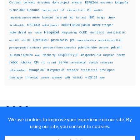
ESP8266
dolly foto
dolly project
encoder
fotografia
CtrlJ pen
dolly photo
fibra ottica
fusion 360
Genuino
i2c
IoT
home assistant
iniezione fluidi
joystick
led
lcd
Linux
lasercut
laser cut
lampadario con fibre ottiche
lcd 16x2
led rgb
motori passo-passo
MKR1000
motori stepper
luci di natale
motori bipolari
Neopixel
motor shield
OLED
nas
natale
Neopixel ring
oled 128x32
oled 128x32 IIC
OpenSCAD
passo-passo
pcb
oled i2C
oled IIC
penna automatica
penna iniezione fluidi
potenziometro
pulsanti
penna per pasta di saldatura
penna per silicone automatica
pulsante
raspberry pi
pulsanti e arduino
raspberry
Raspberry Pi 3
raspbian
pwm
ricetta
robot
servo
RPi
robotica
rtc
servomotori
sketch
sd card
solder past
stampa 3D
stepper
stampante 3d
step to step
solder past pen
time-lapse
wemos
wifi
tinkercad
ws2812B
timelapse
wemake
WS2812
xbee
Il blog mauroalfieri.it ed i suoi contenuti sono distribuiti
con Licenza
Creative Commons Attribution Non commercial Share
Alike 4.0 International