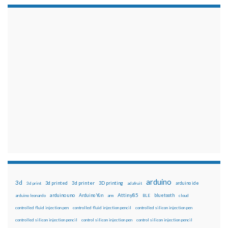
arduino
3d
3d printed
3d printer
3D printing
3d print
adafruit
arduino ide
Attiny85
arduino uno
Arduino Yún
bluetooth
arduino leonardo
arm
BLE
cloud
controlled fluid injection pen
controlled fluid injection pencil
controlled silicon injection pen
controlled silicon injection pencil
control silicon injection pen
control silicon injection pencil