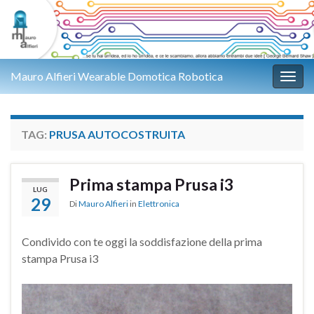
Mauro Alfieri Wearable Domotica Robotica
Attiv
TAG:
PRUSA AUTOCOSTRUITA
Prima stampa Prusa i3
LUG
29
Di
Mauro Alfieri
in
Elettronica
Condivido con te oggi la soddisfazione della prima
stampa Prusa i3