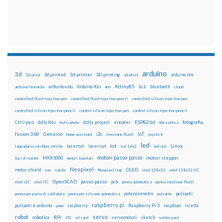
arduino
3d
3d printed
3d printer
3D printing
3d print
adafruit
arduino ide
Attiny85
arduino uno
Arduino Yún
bluetooth
arduino leonardo
arm
BLE
cloud
controlled fluid injection pen
controlled fluid injection pencil
controlled silicon injection pen
controlled silicon injection pencil
control silicon injection pen
control silicon injection pencil
ESP8266
dolly foto
dolly project
encoder
fotografia
CtrlJ pen
dolly photo
fibra ottica
fusion 360
Genuino
i2c
IoT
home assistant
iniezione fluidi
joystick
led
lcd
Linux
lasercut
laser cut
lampadario con fibre ottiche
lcd 16x2
led rgb
motori passo-passo
MKR1000
motori stepper
luci di natale
motori bipolari
Neopixel
motor shield
OLED
nas
natale
Neopixel ring
oled 128x32
oled 128x32 IIC
OpenSCAD
passo-passo
pcb
oled i2C
oled IIC
penna automatica
penna iniezione fluidi
potenziometro
pulsanti
penna per pasta di saldatura
penna per silicone automatica
pulsante
raspberry pi
pulsanti e arduino
raspberry
Raspberry Pi 3
raspbian
pwm
ricetta
robot
servo
RPi
robotica
rtc
servomotori
sketch
sd card
solder past