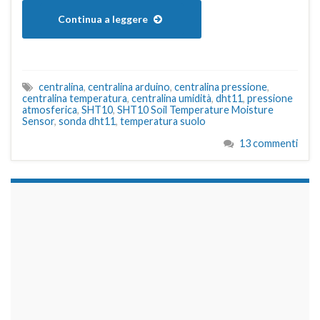
Continua a leggere
centralina
,
centralina arduino
,
centralina pressione
,
centralina temperatura
,
centralina umidità
,
dht11
,
pressione
atmosferica
,
SHT10
,
SHT10 Soil Temperature Moisture
Sensor
,
sonda dht11
,
temperatura suolo
13 commenti
займы на карту срочно