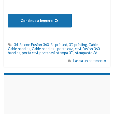
Continua a leggere
3d
,
3d con Fusion 360
,
3d printed
,
3D printing
,
Cable
,
Cable handles
,
Cable handles - porta cavi
,
cavi
,
fusion 360
,
handles
,
porta cavi
,
portacavi
,
stampa 3D
,
stampante 3d
Lascia un commento
займы на карту срочно