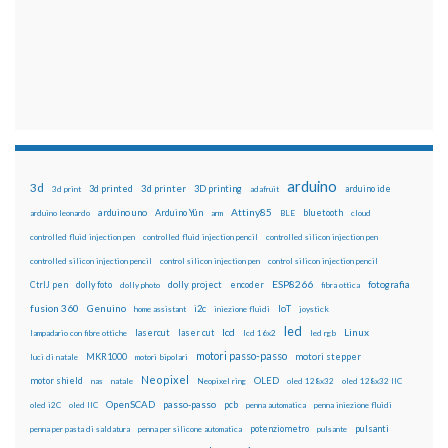
arduino
3d
3d printed
3d printer
3D printing
3d print
adafruit
arduino ide
Attiny85
arduino uno
Arduino Yún
bluetooth
arduino leonardo
arm
BLE
cloud
controlled fluid injection pen
controlled fluid injection pencil
controlled silicon injection pen
controlled silicon injection pencil
control silicon injection pen
control silicon injection pencil
ESP8266
dolly foto
dolly project
encoder
fotografia
CtrlJ pen
dolly photo
fibra ottica
fusion 360
Genuino
i2c
IoT
home assistant
iniezione fluidi
joystick
led
lcd
Linux
lasercut
laser cut
lampadario con fibre ottiche
lcd 16x2
led rgb
motori passo-passo
MKR1000
motori stepper
luci di natale
motori bipolari
Neopixel
motor shield
OLED
nas
natale
Neopixel ring
oled 128x32
oled 128x32 IIC
OpenSCAD
passo-passo
pcb
oled i2C
oled IIC
penna automatica
penna iniezione fluidi
potenziometro
pulsanti
penna per pasta di saldatura
penna per silicone automatica
pulsante