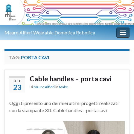
Mauro Alfieri Wearable Domotica Robotica
Attiv
TAG:
PORTA CAVI
Cable handles – porta cavi
OTT
23
Di
Mauro Alfieri
in
Make
Oggi ti presento uno dei miei ultimi progetti realizzati
con la stampante 3D: Cable handles – porta cavi