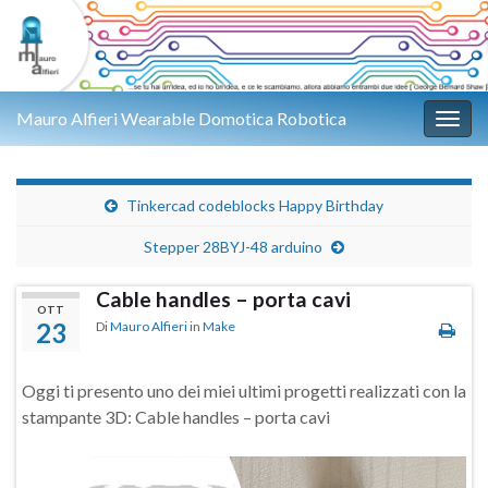
Mauro Alfieri Wearable Domotica Robotica
Attiv
Tinkercad codeblocks Happy Birthday
Stepper 28BYJ-48 arduino
Cable handles – porta cavi
OTT
23
Di
Mauro Alfieri
in
Make
Oggi ti presento uno dei miei ultimi progetti realizzati con la
stampante 3D: Cable handles – porta cavi