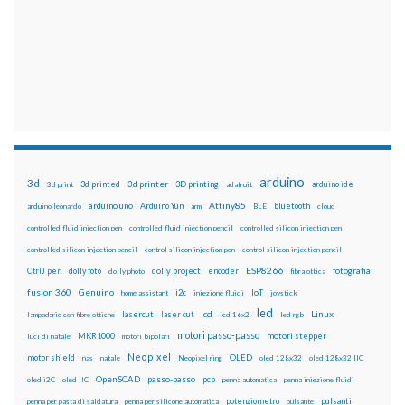
arduino
3d
3d printed
3d printer
3D printing
3d print
adafruit
arduino ide
Attiny85
arduino uno
Arduino Yún
bluetooth
arduino leonardo
arm
BLE
cloud
controlled fluid injection pen
controlled fluid injection pencil
controlled silicon injection pen
controlled silicon injection pencil
control silicon injection pen
control silicon injection pencil
ESP8266
dolly foto
dolly project
encoder
fotografia
CtrlJ pen
dolly photo
fibra ottica
fusion 360
Genuino
i2c
IoT
home assistant
iniezione fluidi
joystick
led
lcd
Linux
lasercut
laser cut
lampadario con fibre ottiche
lcd 16x2
led rgb
motori passo-passo
MKR1000
motori stepper
luci di natale
motori bipolari
Neopixel
motor shield
OLED
nas
natale
Neopixel ring
oled 128x32
oled 128x32 IIC
OpenSCAD
passo-passo
pcb
oled i2C
oled IIC
penna automatica
penna iniezione fluidi
potenziometro
pulsanti
penna per pasta di saldatura
penna per silicone automatica
pulsante