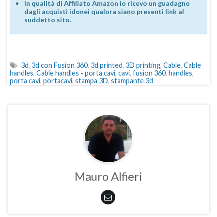
In qualità di Affiliato Amazon io ricevo un guadagno
dagli acquisti idonei qualora siano presenti link al
suddetto sito.
3d
,
3d con Fusion 360
,
3d printed
,
3D printing
,
Cable
,
Cable
handles
,
Cable handles - porta cavi
,
cavi
,
fusion 360
,
handles
,
porta cavi
,
portacavi
,
stampa 3D
,
stampante 3d
Mauro Alfieri