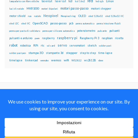
led
lcd
Linux
lasercut
laser cut
lampadario con fibre ottiche
lcd 16x2
led rgb
motori passo-passo
MKR1000
motori stepper
luci di natale
motori bipolari
Neopixel
motor shield
OLED
nas
natale
Neopixel ring
oled 128x32
oled 128x32 IIC
OpenSCAD
passo-passo
pcb
oled i2C
oled IIC
penna automatica
penna iniezione fluidi
potenziometro
pulsanti
penna per pasta di saldatura
penna per silicone automatica
pulsante
raspberry pi
pulsanti e arduino
raspberry
Raspberry Pi 3
raspbian
pwm
ricetta
robot
servo
RPi
robotica
rtc
servomotori
sketch
sd card
solder past
stampa 3D
stepper
stampante 3d
step to step
solder past pen
time-lapse
wemos
wifi
tinkercad
ws2812B
timelapse
wemake
WS2812
xbee
Il blog mauroalfieri.it ed i suoi contenuti sono distribuiti
con Licenza
Creative Commons Attribution Non commercial Share
Alike 4.0 International
© 2012-2018 Mauro Alfieri Elettronica Domotica Robotica Arduino Corsi