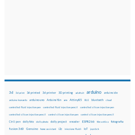
arduino
3d
3d printed
3d printer
3D printing
3d print
adafruit
arduino ide
Attiny85
arduino uno
Arduino Yún
bluetooth
arduino leonardo
arm
BLE
cloud
controlled fluid injection pen
controlled fluid injection pencil
controlled silicon injection pen
controlled silicon injection pencil
control silicon injection pen
control silicon injection pencil
ESP8266
dolly foto
dolly project
encoder
fotografia
CtrlJ pen
dolly photo
fibra ottica
fusion 360
Genuino
i2c
IoT
home assistant
iniezione fluidi
joystick