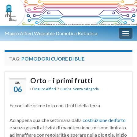
Mauro Alfieri Wearable Domotica Robotica
Attiv
TAG:
POMODORI CUORE DI BUE
Orto – i primi frutti
GIU
06
Di
Mauro Alfieri
in
Cucina
,
Senza categoria
Eccoci alle prime foto con i frutti della terra.
Ad appena qualche settimana dalla
costruzione dell’orto
e senza grandi attività di manutenzione, mi sono limitato
ad innaffiare con regolarità e sperare nella pioggia, inizio