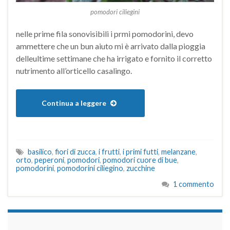
pomodori ciliegini
nelle prime fila sonovisibili i prmi pomodorini, devo
ammettere che un bun aiuto mi è arrivato dalla pioggia
delleultime settimane che ha irrigato e fornito il corretto
nutrimento all’orticello casalingo.
Continua a leggere
basilico
,
fiori di zucca
,
i frutti
,
i primi futti
,
melanzane
,
orto
,
peperoni
,
pomodori
,
pomodori cuore di bue
,
pomodorini
,
pomodorini ciliegino
,
zucchine
1 commento
займы на карту срочно