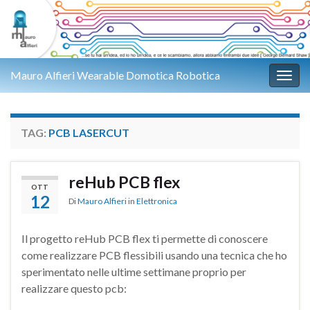
Mauro Alfieri Wearable Domotica Robotica
Attiv
TAG:
PCB LASERCUT
reHub PCB flex
OTT
12
Di
Mauro Alfieri
in
Elettronica
Il progetto reHub PCB flex ti permette di conoscere
come realizzare PCB flessibili usando una tecnica che ho
sperimentato nelle ultime settimane proprio per
realizzare questo pcb: