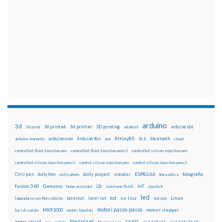
arduino
3d
3d printed
3d printer
3D printing
3d print
adafruit
arduino ide
Attiny85
arduino uno
Arduino Yún
bluetooth
arduino leonardo
arm
BLE
cloud
controlled fluid injection pen
controlled fluid injection pencil
controlled silicon injection pen
controlled silicon injection pencil
control silicon injection pen
control silicon injection pencil
ESP8266
dolly foto
dolly project
encoder
fotografia
CtrlJ pen
dolly photo
fibra ottica
fusion 360
Genuino
i2c
IoT
home assistant
iniezione fluidi
joystick
led
lcd
Linux
lasercut
laser cut
lampadario con fibre ottiche
lcd 16x2
led rgb
motori passo-passo
MKR1000
motori stepper
luci di natale
motori bipolari
Neopixel
motor shield
OLED