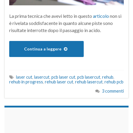
La prima tecnica che avevi letto in questo
articolo
non si
è rivelata soddisfacente in quanto alcune piste sono
risultate interrotte dopo il passaggio in acido.
Continua a leggere
laser cut
,
lasercut
,
pcb laser cut
,
pcb lasercut
,
rehub
,
rehub in progress
,
rehub laser cut
,
rehub lasercut
,
rehub pcb
3 commenti
займы на карту срочно