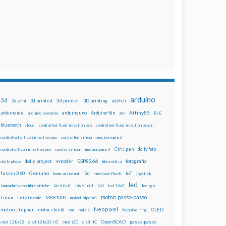
arduino
3d
3d printed
3d printer
3D printing
3d print
adafruit
Attiny85
arduino uno
Arduino Yún
arduino ide
arduino leonardo
arm
BLE
bluetooth
cloud
controlled fluid injection pen
controlled fluid injection pencil
controlled silicon injection pen
controlled silicon injection pencil
dolly foto
control silicon injection pen
control silicon injection pencil
CtrlJ pen
ESP8266
dolly project
encoder
fotografia
dolly photo
fibra ottica
fusion 360
Genuino
i2c
IoT
home assistant
iniezione fluidi
joystick
led
lcd
lasercut
laser cut
lampadario con fibre ottiche
lcd 16x2
led rgb
motori passo-passo
Linux
MKR1000
luci di natale
motori bipolari
Neopixel
motori stepper
motor shield
OLED
nas
natale
Neopixel ring
OpenSCAD
passo-passo
oled 128x32
oled 128x32 IIC
oled i2C
oled IIC