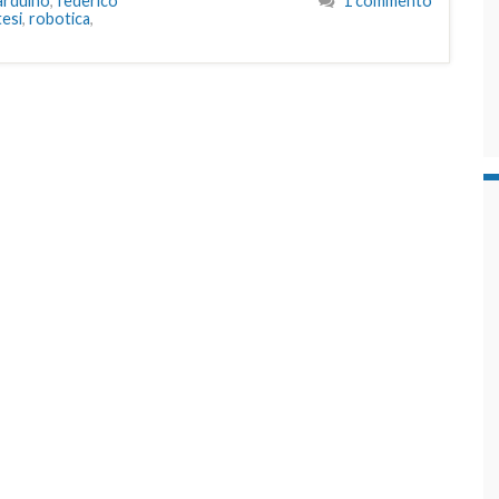
 arduino
,
federico
1 commento
esi
,
robotica
,