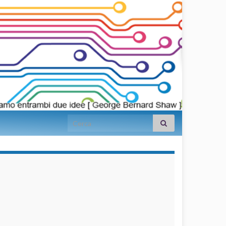
Search for:
займы на
карту срочно