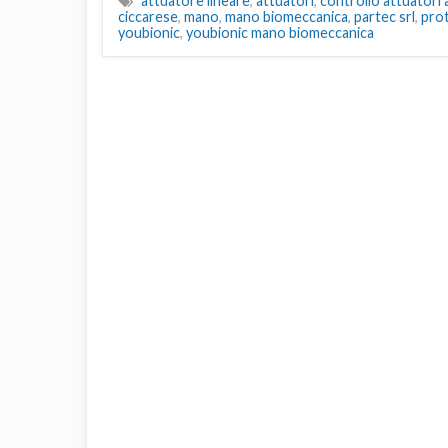
attuatore lineare
,
attuatori
,
controllo attuatori
ciccarese
,
mano
,
mano biomeccanica
,
partec srl
,
prot
youbionic
,
youbionic mano biomeccanica