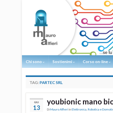
Chi sono
Sostienimi
Corso on-line
TAG:
PARTEC SRL
youbionic mano bi
GIU
13
Di
Mauro Alfieri
in
Elettronica
,
Robotica e Domoti