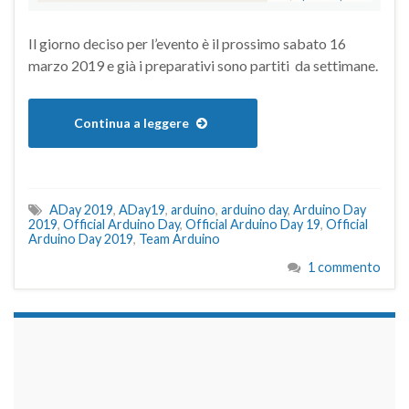
Il giorno deciso per l’evento è il prossimo sabato 16
marzo 2019 e già i preparativi sono partiti da settimane.
Continua a leggere
ADay 2019
,
ADay19
,
arduino
,
arduino day
,
Arduino Day
2019
,
Official Arduino Day
,
Official Arduino Day 19
,
Official
Arduino Day 2019
,
Team Arduino
1 commento
займы на карту срочно