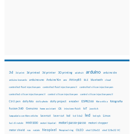
arduino
3d
3d printed
3d printer
3D printing
3d print
adafruit
arduino ide
Attiny85
arduino uno
Arduino Yún
bluetooth
arduino leonardo
arm
BLE
cloud
controlled fluid injection pen
controlled fluid injection pencil
controlled silicon injection pen
controlled silicon injection pencil
control silicon injection pen
control silicon injection pencil
ESP8266
dolly foto
dolly project
encoder
fotografia
CtrlJ pen
dolly photo
fibra ottica
fusion 360
Genuino
i2c
IoT
home assistant
iniezione fluidi
joystick
led
lcd
Linux
lasercut
laser cut
lampadario con fibre ottiche
lcd 16x2
led rgb
motori passo-passo
MKR1000
motori stepper
luci di natale
motori bipolari
Neopixel
motor shield
OLED
nas
natale
Neopixel ring
oled 128x32
oled 128x32 IIC