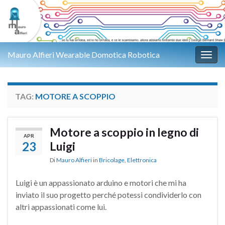
Mauro Alfieri Wearable Domotica Robotica
Attiv
TAG:
MOTORE A SCOPPIO
Motore a scoppio in legno di
APR
23
Luigi
Di
Mauro Alfieri
in
Bricolage
,
Elettronica
Luigi è un appassionato arduino e motori che mi ha
inviato il suo progetto perché potessi condividerlo con
altri appassionati come lui.