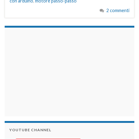
con arduino
,
motore passo-passo
2 commenti
займы на карту срочно
YOUTUBE CHANNEL