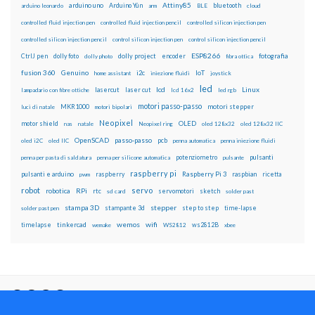
Attiny85
arduino uno
Arduino Yún
bluetooth
arduino leonardo
arm
BLE
cloud
controlled fluid injection pen
controlled fluid injection pencil
controlled silicon injection pen
controlled silicon injection pencil
control silicon injection pen
control silicon injection pencil
ESP8266
dolly foto
dolly project
encoder
fotografia
CtrlJ pen
dolly photo
fibra ottica
fusion 360
Genuino
i2c
IoT
home assistant
iniezione fluidi
joystick
led
lcd
Linux
lasercut
laser cut
lampadario con fibre ottiche
lcd 16x2
led rgb
motori passo-passo
MKR1000
motori stepper
luci di natale
motori bipolari
Neopixel
motor shield
OLED
nas
natale
Neopixel ring
oled 128x32
oled 128x32 IIC
OpenSCAD
passo-passo
pcb
oled i2C
oled IIC
penna automatica
penna iniezione fluidi
potenziometro
pulsanti
penna per pasta di saldatura
penna per silicone automatica
pulsante
raspberry pi
pulsanti e arduino
raspberry
Raspberry Pi 3
raspbian
pwm
ricetta
robot
servo
RPi
robotica
rtc
servomotori
sketch
sd card
solder past
stampa 3D
stepper
stampante 3d
step to step
solder past pen
time-lapse
wemos
wifi
tinkercad
ws2812B
timelapse
wemake
WS2812
xbee
Il blog mauroalfieri.it ed i suoi contenuti sono distribuiti
con Licenza
Creative Commons Attribution Non commercial Share