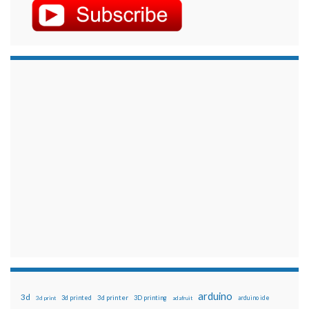
arduino
3d
3d printed
3d printer
3D printing
3d print
adafruit
arduino ide