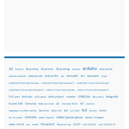
arduino
3d
3d printed
3d printer
3D printing
3d print
adafruit
arduino ide
Attiny85
arduino uno
Arduino Yún
bluetooth
arduino leonardo
arm
BLE
cloud
controlled fluid injection pen
controlled fluid injection pencil
controlled silicon injection pen
controlled silicon injection pencil
control silicon injection pen
control silicon injection pencil
ESP8266
dolly foto
dolly project
encoder
fotografia
CtrlJ pen
dolly photo
fibra ottica
fusion 360
Genuino
i2c
IoT
home assistant
iniezione fluidi
joystick
led
lcd
Linux
lasercut
laser cut
lampadario con fibre ottiche
lcd 16x2
led rgb
motori passo-passo
MKR1000
motori stepper
luci di natale
motori bipolari
Neopixel
motor shield
OLED
nas
natale
Neopixel ring
oled 128x32
oled 128x32 IIC