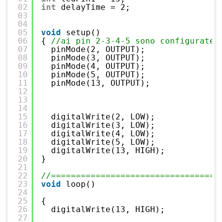
02
int
delayTime = 2;
03
04
05
void
setup()
06
{ 
//ai pin 2-3-4-5 sono configurate 
07
pinMode(2, OUTPUT);
08
pinMode(3, OUTPUT);
09
pinMode(4, OUTPUT);
10
pinMode(5, OUTPUT);
11
pinMode(13, OUTPUT);
12
13
14
15
digitalWrite(2, LOW);
16
digitalWrite(3, LOW);
17
digitalWrite(4, LOW);
18
digitalWrite(5, LOW);
19
digitalWrite(13, HIGH);
20
}
21
22
//==================================
23
void
loop()
24
25
{
26
digitalWrite(13, HIGH);           
27