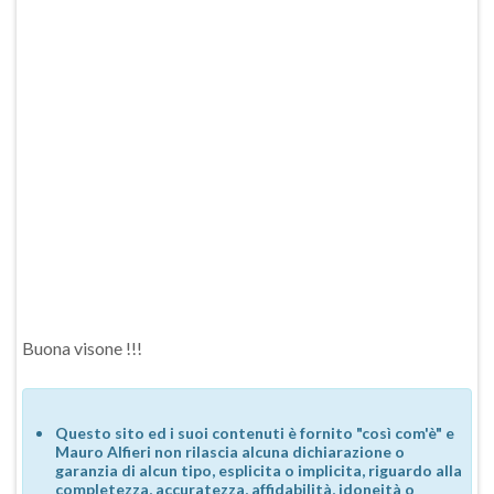
Buona visone !!!
Questo sito ed i suoi contenuti è fornito "così com'è" e
Mauro Alfieri non rilascia alcuna dichiarazione o
garanzia di alcun tipo, esplicita o implicita, riguardo alla
completezza, accuratezza, affidabilità, idoneità o