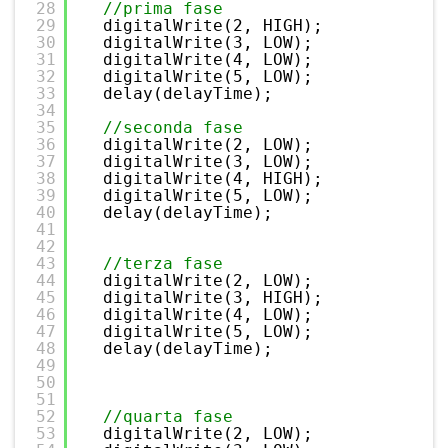
28
//prima fase
29
digitalWrite(2, HIGH);
30
digitalWrite(3, LOW);
31
digitalWrite(4, LOW);
32
digitalWrite(5, LOW);
33
delay(delayTime);
34
35
//seconda fase
36
digitalWrite(2, LOW);
37
digitalWrite(3, LOW);
38
digitalWrite(4, HIGH);
39
digitalWrite(5, LOW);
40
delay(delayTime);
41
42
43
//terza fase
44
digitalWrite(2, LOW);
45
digitalWrite(3, HIGH);
46
digitalWrite(4, LOW);
47
digitalWrite(5, LOW);
48
delay(delayTime);
49
50
51
52
//quarta fase
53
digitalWrite(2, LOW);