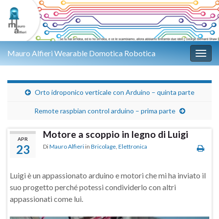
Mauro Alfieri Wearable Domotica Robotica
Attiv
Orto idroponico verticale con Arduino – quinta parte
Remote raspbian control arduino – prima parte
Motore a scoppio in legno di Luigi
APR
23
Di
Mauro Alfieri
in
Bricolage
,
Elettronica
Luigi è un appassionato arduino e motori che mi ha inviato il
suo progetto perché potessi condividerlo con altri
appassionati come lui.