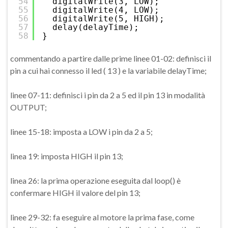
54
digitalWrite(3, LOW);
55
digitalWrite(4, LOW);
56
digitalWrite(5, HIGH);
57
delay(delayTime);
58
}
commentando a partire dalle prime linee 01-02: definisci il
pin a cui hai connesso il led ( 13 ) e la variabile delayTime;
linee 07-11: definisci i pin da 2 a 5 ed il pin 13 in modalità
OUTPUT;
linee 15-18: imposta a LOW i pin da 2 a 5;
linea 19: imposta HIGH il pin 13;
linea 26: la prima operazione eseguita dal loop() è
confermare HIGH il valore del pin 13;
linee 29-32: fa eseguire al motore la prima fase, come