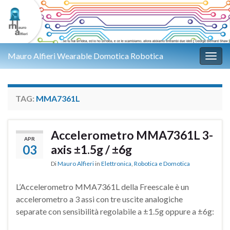
Mauro Alfieri Wearable Domotica Robotica
Attiv
TAG:
MMA7361L
Accelerometro MMA7361L 3-
APR
03
axis ±1.5g / ±6g
Di
Mauro Alfieri
in
Elettronica
,
Robotica e Domotica
L’Accelerometro MMA7361L della Freescale è un
accelerometro a 3 assi con tre uscite analogiche
separate con sensibilità regolabile a ±1.5g oppure a ±6g: