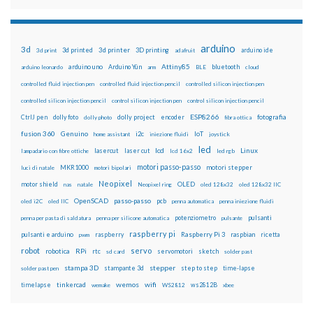
arduino
3d
3d printed
3d printer
3D printing
3d print
adafruit
arduino ide
Attiny85
arduino uno
Arduino Yún
bluetooth
arduino leonardo
arm
BLE
cloud
controlled fluid injection pen
controlled fluid injection pencil
controlled silicon injection pen
controlled silicon injection pencil
control silicon injection pen
control silicon injection pencil
ESP8266
dolly foto
dolly project
encoder
fotografia
CtrlJ pen
dolly photo
fibra ottica
fusion 360
Genuino
i2c
IoT
home assistant
iniezione fluidi
joystick
led
lcd
Linux
lasercut
laser cut
lampadario con fibre ottiche
lcd 16x2
led rgb
motori passo-passo
MKR1000
motori stepper
luci di natale
motori bipolari
Neopixel
motor shield
OLED
nas
natale
Neopixel ring
oled 128x32
oled 128x32 IIC
OpenSCAD
passo-passo
pcb
oled i2C
oled IIC
penna automatica
penna iniezione fluidi
potenziometro
pulsanti
penna per pasta di saldatura
penna per silicone automatica
pulsante
raspberry pi
pulsanti e arduino
raspberry
Raspberry Pi 3
raspbian
pwm
ricetta
robot
servo
RPi
robotica
rtc
servomotori
sketch
sd card
solder past
stampa 3D
stepper
stampante 3d
step to step
solder past pen
time-lapse
wemos
wifi
tinkercad
ws2812B
timelapse
wemake
WS2812
xbee