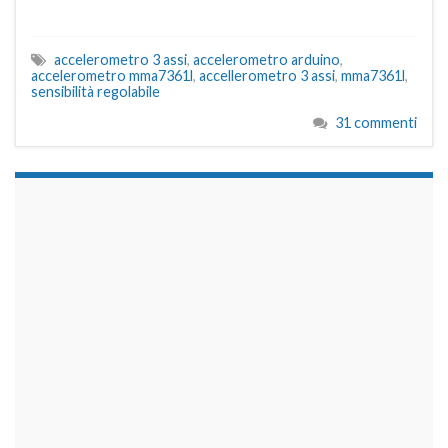
accelerometro 3 assi
,
accelerometro arduino
,
accelerometro mma7361l
,
accellerometro 3 assi
,
mma7361l
,
sensibilità regolabile
31 commenti
займы на карту срочно