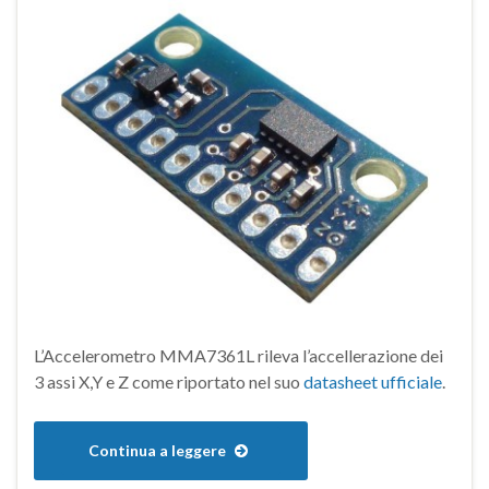
L’Accelerometro MMA7361L rileva l’accellerazione dei
3 assi X,Y e Z come riportato nel suo
datasheet ufficiale
.
Continua a leggere