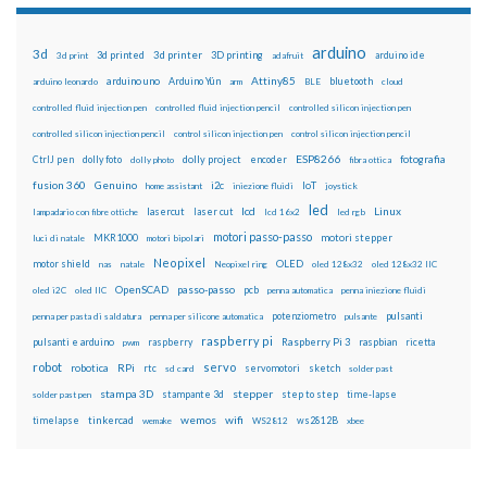
arduino
3d
3d printed
3d printer
3D printing
3d print
adafruit
arduino ide
Attiny85
arduino uno
Arduino Yún
bluetooth
arduino leonardo
arm
BLE
cloud
controlled fluid injection pen
controlled fluid injection pencil
controlled silicon injection pen
controlled silicon injection pencil
control silicon injection pen
control silicon injection pencil
ESP8266
dolly foto
dolly project
encoder
fotografia
CtrlJ pen
dolly photo
fibra ottica
fusion 360
Genuino
i2c
IoT
home assistant
iniezione fluidi
joystick
led
lcd
Linux
lasercut
laser cut
lampadario con fibre ottiche
lcd 16x2
led rgb
motori passo-passo
MKR1000
motori stepper
luci di natale
motori bipolari
Neopixel
motor shield
OLED
nas
natale
Neopixel ring
oled 128x32
oled 128x32 IIC
OpenSCAD
passo-passo
pcb
oled i2C
oled IIC
penna automatica
penna iniezione fluidi
potenziometro
pulsanti
penna per pasta di saldatura
penna per silicone automatica
pulsante
raspberry pi
pulsanti e arduino
raspberry
Raspberry Pi 3
raspbian
pwm
ricetta
robot
servo
RPi
robotica
rtc
servomotori
sketch
sd card
solder past
stampa 3D
stepper
stampante 3d
step to step
solder past pen
time-lapse
wemos
wifi
tinkercad
ws2812B
timelapse
wemake
WS2812
xbee