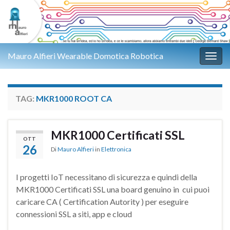
Mauro Alfieri Wearable Domotica Robotica
Attiv
TAG:
MKR1000 ROOT CA
MKR1000 Certificati SSL
OTT
26
Di
Mauro Alfieri
in
Elettronica
I progetti IoT necessitano di sicurezza e quindi della
MKR1000 Certificati SSL una board genuino in cui puoi
caricare CA ( Certification Autority ) per eseguire
connessioni SSL a siti, app e cloud