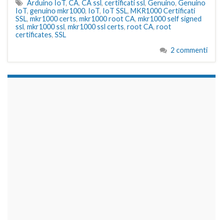
Arduino IoT
,
CA
,
CA ssl
,
certificati ssl
,
Genuino
,
Genuino
IoT
,
genuino mkr1000
,
IoT
,
IoT SSL
,
MKR1000 Certificati
SSL
,
mkr1000 certs
,
mkr1000 root CA
,
mkr1000 self signed
ssl
,
mkr1000 ssl
,
mkr1000 ssl certs
,
root CA
,
root
certificates
,
SSL
2 commenti
займы на карту срочно