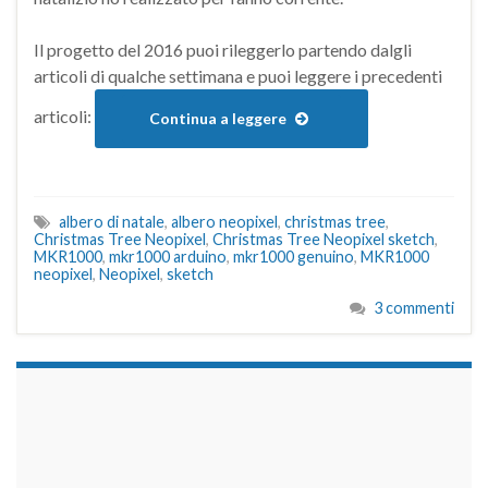
Il progetto del 2016 puoi rileggerlo partendo dalgli
articoli di qualche settimana e puoi leggere i precedenti
articoli:
Continua a leggere
albero di natale
,
albero neopixel
,
christmas tree
,
Christmas Tree Neopixel
,
Christmas Tree Neopixel sketch
,
MKR1000
,
mkr1000 arduino
,
mkr1000 genuino
,
MKR1000
neopixel
,
Neopixel
,
sketch
3 commenti
займы на карту срочно