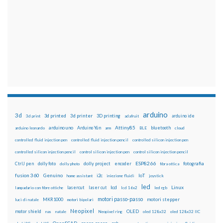
arduino
3d
3d printed
3d printer
3D printing
3d print
adafruit
arduino ide
Attiny85
arduino uno
Arduino Yún
bluetooth
arduino leonardo
arm
BLE
cloud
controlled fluid injection pen
controlled fluid injection pencil
controlled silicon injection pen
controlled silicon injection pencil
control silicon injection pen
control silicon injection pencil
ESP8266
dolly foto
dolly project
encoder
fotografia
CtrlJ pen
dolly photo
fibra ottica
fusion 360
Genuino
i2c
IoT
home assistant
iniezione fluidi
joystick
led
lcd
Linux
lasercut
laser cut
lampadario con fibre ottiche
lcd 16x2
led rgb
motori passo-passo
MKR1000
motori stepper
luci di natale
motori bipolari
Neopixel
motor shield
OLED
nas
natale
Neopixel ring
oled 128x32
oled 128x32 IIC
OpenSCAD
passo-passo