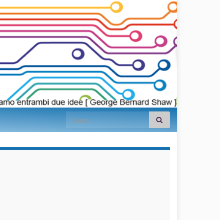
Search for:
займы на
карту срочно