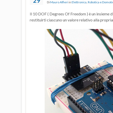
29
Di
Mauro Alfieri
in
Elettronica
,
Robotica e Domoti
Il 10 DOF ( Degrees Of Freedom ) è un insieme di 
restituirti ciascuno un valore relativo alla propri