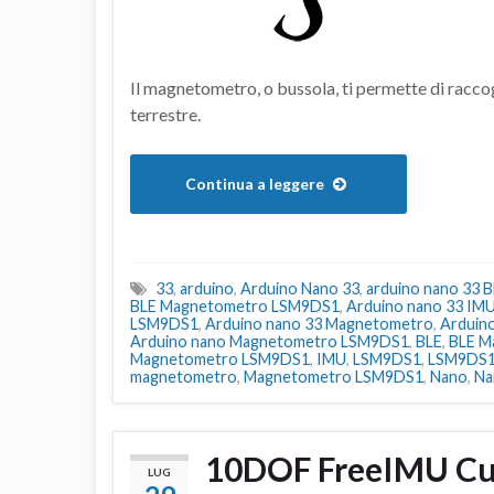
Il magnetometro, o bussola, ti permette di racc
terrestre.
Continua a leggere
33
,
arduino
,
Arduino Nano 33
,
arduino nano 33 
BLE Magnetometro LSM9DS1
,
Arduino nano 33 IM
LSM9DS1
,
Arduino nano 33 Magnetometro
,
Arduin
Arduino nano Magnetometro LSM9DS1
,
BLE
,
BLE M
Magnetometro LSM9DS1
,
IMU
,
LSM9DS1
,
LSM9DS1
magnetometro
,
Magnetometro LSM9DS1
,
Nano
,
Na
10DOF FreeIMU C
LUG