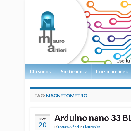
Chi sono
Sostienimi
Corso on-line
TAG:
MAGNETOMETRO
Arduino nano 33 
NOV
20
Di
Mauro Alfieri
in
Elettronica