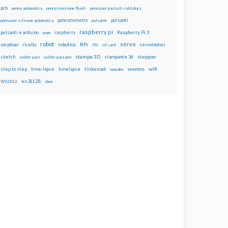
pcb
penna automatica
penna iniezione fluidi
penna per pasta di saldatura
potenziometro
pulsanti
penna per silicone automatica
pulsante
raspberry pi
pulsanti e arduino
raspberry
Raspberry Pi 3
pwm
robot
servo
RPi
raspbian
robotica
rtc
servomotori
ricetta
sd card
stampa 3D
stepper
sketch
stampante 3d
solder past
solder past pen
wemos
wifi
step to step
tinkercad
time-lapse
timelapse
wemake
ws2812B
WS2812
xbee