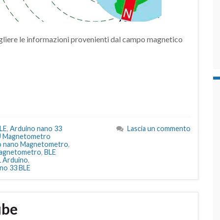
ogliere le informazioni provenienti dal campo magnetico
BLE
,
Arduino nano 33
Lascia un commento
U Magnetometro
o nano Magnetometro
,
agnetometro
,
BLE
 Arduino
,
no 33 BLE
ube