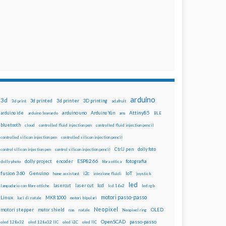
arduino
3d
3d printed
3d printer
3D printing
3d print
adafruit
Attiny85
arduino uno
Arduino Yún
arduino ide
arduino leonardo
arm
BLE
bluetooth
cloud
controlled fluid injection pen
controlled fluid injection pencil
controlled silicon injection pen
controlled silicon injection pencil
dolly foto
control silicon injection pen
control silicon injection pencil
CtrlJ pen
ESP8266
dolly project
encoder
fotografia
dolly photo
fibra ottica
fusion 360
Genuino
i2c
IoT
home assistant
iniezione fluidi
joystick
led
lcd
lasercut
laser cut
lampadario con fibre ottiche
lcd 16x2
led rgb
motori passo-passo
Linux
MKR1000
luci di natale
motori bipolari
Neopixel
motori stepper
motor shield
OLED
nas
natale
Neopixel ring
OpenSCAD
passo-passo
oled 128x32
oled 128x32 IIC
oled i2C
oled IIC