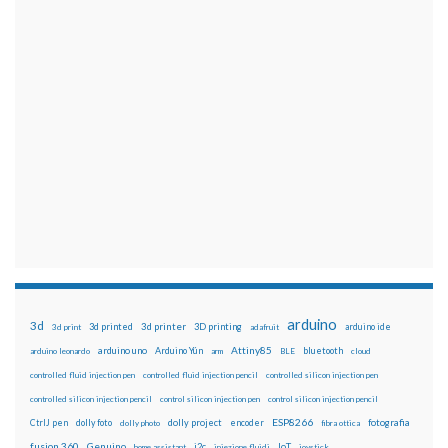
arduino
3d
3d printed
3d printer
3D printing
3d print
adafruit
arduino ide
Attiny85
arduino uno
Arduino Yún
bluetooth
arduino leonardo
arm
BLE
cloud
controlled fluid injection pen
controlled fluid injection pencil
controlled silicon injection pen
controlled silicon injection pencil
control silicon injection pen
control silicon injection pencil
ESP8266
dolly foto
dolly project
encoder
fotografia
CtrlJ pen
dolly photo
fibra ottica
fusion 360
Genuino
i2c
IoT
home assistant
iniezione fluidi
joystick