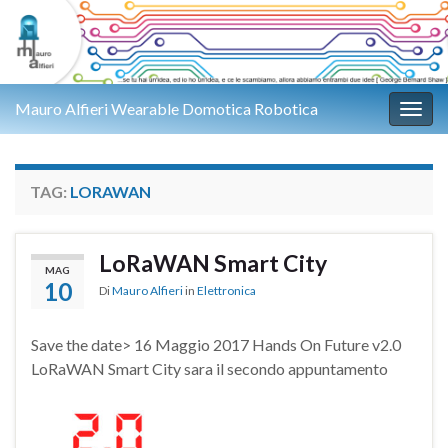
Mauro Alfieri Wearable Domotica Robotica
Attiv
TAG:
LORAWAN
LoRaWAN Smart City
MAG
10
Di
Mauro Alfieri
in
Elettronica
Save the date> 16 Maggio 2017 Hands On Future v2.0
LoRaWAN Smart City sara il secondo appuntamento