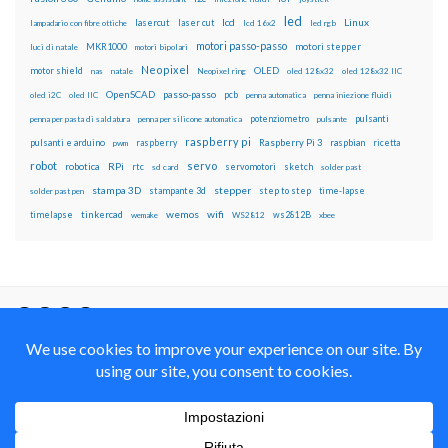
led
lcd
Linux
lasercut
laser cut
lampadario con fibre ottiche
lcd 16x2
led rgb
motori passo-passo
MKR1000
motori stepper
luci di natale
motori bipolari
Neopixel
motor shield
OLED
nas
natale
Neopixel ring
oled 128x32
oled 128x32 IIC
OpenSCAD
passo-passo
pcb
oled i2C
oled IIC
penna automatica
penna iniezione fluidi
potenziometro
pulsanti
penna per pasta di saldatura
penna per silicone automatica
pulsante
raspberry pi
pulsanti e arduino
raspberry
Raspberry Pi 3
raspbian
pwm
ricetta
robot
servo
RPi
robotica
rtc
servomotori
sketch
sd card
solder past
stampa 3D
stepper
stampante 3d
step to step
solder past pen
time-lapse
wemos
wifi
tinkercad
ws2812B
timelapse
wemake
WS2812
xbee
Il blog mauroalfieri.it ed i suoi contenuti sono distribuiti
con Licenza
Creative Commons Attribution Non commercial Share
Alike 4.0 International