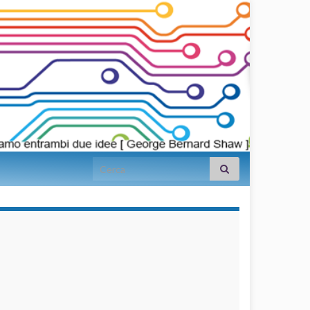
Search for:
займы на
карту срочно