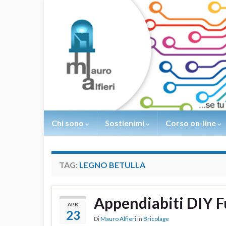
Chi sono
Sostienimi
Corso on-line
TAG:
LEGNO BETULLA
Appendiabiti DIY F
APR
23
Di
Mauro Alfieri
in
Bricolage