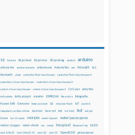
arduino
3d
3d printed
3d printer
3D printing
3d print
adafruit
Attiny85
arduino uno
Arduino Yún
arduino ide
arduino leonardo
arm
BLE
bluetooth
cloud
controlled fluid injection pen
controlled fluid injection pencil
controlled silicon injection pen
controlled silicon injection pencil
dolly foto
control silicon injection pen
control silicon injection pencil
CtrlJ pen
ESP8266
dolly project
encoder
fotografia
dolly photo
fibra ottica
fusion 360
Genuino
i2c
IoT
home assistant
iniezione fluidi
joystick
led
lcd
lasercut
laser cut
lampadario con fibre ottiche
lcd 16x2
led rgb
motori passo-passo
Linux
MKR1000
luci di natale
motori bipolari
Neopixel
motori stepper
motor shield
OLED
nas
natale
Neopixel ring
OpenSCAD
passo-passo
oled 128x32
oled 128x32 IIC
oled i2C
oled IIC