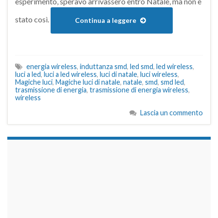
esperimento, speravo arrivassero entro Natale, ma non è
stato così.
Continua a leggere
energia wireless
,
induttanza smd
,
led smd
,
led wireless
,
luci a led
,
luci a led wireless
,
luci di natale
,
luci wireless
,
Magiche luci
,
Magiche luci di natale
,
natale
,
smd
,
smd led
,
trasmissione di energia
,
trasmissione di energia wireless
,
wireless
Lascia un commento
займы на карту срочно