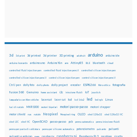
arduino
3d
3d printed
3d printer
3D printing
3d print
adafruit
arduino ide
Attiny85
arduino uno
Arduino Yún
bluetooth
arduino leonardo
arm
BLE
cloud
controlled fluid injection pen
controlled fluid injection pencil
controlled silicon injection pen
controlled silicon injection pencil
control silicon injection pen
control silicon injection pencil
ESP8266
dolly foto
dolly project
encoder
fotografia
CtrlJ pen
dolly photo
fibra ottica
fusion 360
Genuino
i2c
IoT
home assistant
iniezione fluidi
joystick
led
lcd
Linux
lasercut
laser cut
lampadario con fibre ottiche
lcd 16x2
led rgb
motori passo-passo
MKR1000
motori stepper
luci di natale
motori bipolari
Neopixel
motor shield
OLED
nas
natale
Neopixel ring
oled 128x32
oled 128x32 IIC
OpenSCAD
passo-passo
pcb
oled i2C
oled IIC
penna automatica
penna iniezione fluidi
potenziometro
pulsanti
penna per pasta di saldatura
penna per silicone automatica
pulsante
raspberry pi
pulsanti e arduino
raspberry
Raspberry Pi 3
raspbian
pwm
ricetta