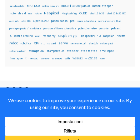
motori passo-passo
MKR1000
motori stepper
luci di natale
motori bipolari
Neopixel
motor shield
OLED
nas
natale
Neopixel ring
oled 128x32
oled 128x32 IIC
OpenSCAD
passo-passo
pcb
oled i2C
oled IIC
penna automatica
penna iniezione fluidi
potenziometro
pulsanti
penna per pasta di saldatura
penna per silicone automatica
pulsante
raspberry pi
pulsanti e arduino
raspberry
Raspberry Pi 3
raspbian
pwm
ricetta
robot
servo
RPi
robotica
rtc
servomotori
sketch
sd card
solder past
stampa 3D
stepper
stampante 3d
step to step
solder past pen
time-lapse
wemos
wifi
tinkercad
ws2812B
timelapse
wemake
WS2812
xbee
Il blog mauroalfieri.it ed i suoi contenuti sono distribuiti
con Licenza
Creative Commons Attribution Non commercial Share
Alike 4.0 International
© 2012-2018 Mauro Alfieri Elettronica Domotica Robotica Arduino Corsi
Formazione Maker