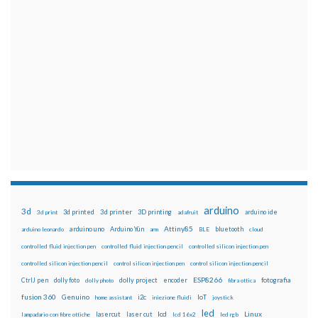
arduino
3d
3d printed
3d printer
3D printing
3d print
adafruit
arduino ide
Attiny85
arduino uno
Arduino Yún
bluetooth
arduino leonardo
arm
BLE
cloud
controlled fluid injection pen
controlled fluid injection pencil
controlled silicon injection pen
controlled silicon injection pencil
control silicon injection pen
control silicon injection pencil
ESP8266
dolly foto
dolly project
encoder
fotografia
CtrlJ pen
dolly photo
fibra ottica
fusion 360
Genuino
i2c
IoT
home assistant
iniezione fluidi
joystick
led
lcd
Linux
lasercut
laser cut
lampadario con fibre ottiche
lcd 16x2
led rgb