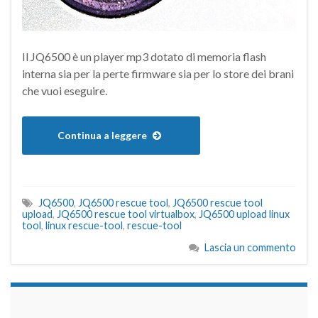
Il JQ6500 è un player mp3 dotato di memoria flash
interna sia per la perte firmware sia per lo store dei brani
che vuoi eseguire.
Continua a leggere
JQ6500
,
JQ6500 rescue tool
,
JQ6500 rescue tool
upload
,
JQ6500 rescue tool virtualbox
,
JQ6500 upload linux
tool
,
linux rescue-tool
,
rescue-tool
Lascia un commento
займы на карту срочно