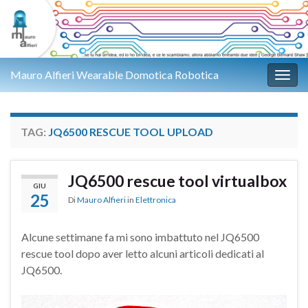
Mauro Alfieri Wearable Domotica Robotica
Attiv
TAG:
JQ6500 RESCUE TOOL UPLOAD
JQ6500 rescue tool virtualbox
GIU
25
Di
Mauro Alfieri
in
Elettronica
Alcune settimane fa mi sono imbattuto nel JQ6500
rescue tool dopo aver letto alcuni articoli dedicati al
JQ6500.