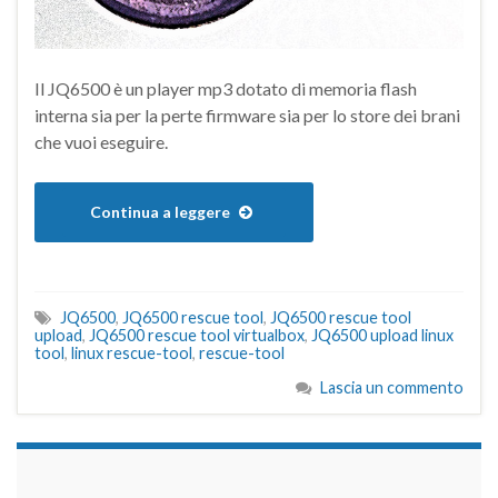
Il JQ6500 è un player mp3 dotato di memoria flash
interna sia per la perte firmware sia per lo store dei brani
che vuoi eseguire.
Continua a leggere
JQ6500
,
JQ6500 rescue tool
,
JQ6500 rescue tool
upload
,
JQ6500 rescue tool virtualbox
,
JQ6500 upload linux
tool
,
linux rescue-tool
,
rescue-tool
Lascia un commento
займы на карту срочно