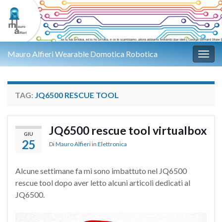
Mauro Alfieri Wearable Domotica Robotica
Attiv
TAG:
JQ6500 RESCUE TOOL
JQ6500 rescue tool virtualbox
GIU
25
Di
Mauro Alfieri
in
Elettronica
Alcune settimane fa mi sono imbattuto nel JQ6500
rescue tool dopo aver letto alcuni articoli dedicati al
JQ6500.