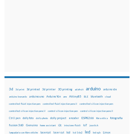
arduino
3d
3d printed
3d printer
3D printing
3d print
adafruit
arduino ide
Attiny85
arduino uno
Arduino Yún
bluetooth
arduino leonardo
arm
BLE
cloud
controlled fluid injection pen
controlled fluid injection pencil
controlled silicon injection pen
controlled silicon injection pencil
control silicon injection pen
control silicon injection pencil
ESP8266
dolly foto
dolly project
encoder
fotografia
CtrlJ pen
dolly photo
fibra ottica
fusion 360
Genuino
i2c
IoT
home assistant
iniezione fluidi
joystick
led
lcd
Linux
lasercut
laser cut
lampadario con fibre ottiche
lcd 16x2
led rgb