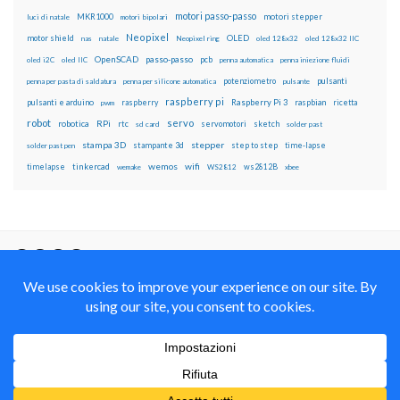
motori passo-passo
MKR1000
motori stepper
luci di natale
motori bipolari
Neopixel
motor shield
OLED
nas
natale
Neopixel ring
oled 128x32
oled 128x32 IIC
OpenSCAD
passo-passo
pcb
oled i2C
oled IIC
penna automatica
penna iniezione fluidi
potenziometro
pulsanti
penna per pasta di saldatura
penna per silicone automatica
pulsante
raspberry pi
pulsanti e arduino
raspberry
Raspberry Pi 3
raspbian
pwm
ricetta
robot
servo
RPi
robotica
rtc
servomotori
sketch
sd card
solder past
stampa 3D
stepper
stampante 3d
step to step
solder past pen
time-lapse
wemos
wifi
tinkercad
ws2812B
timelapse
wemake
WS2812
xbee
Il blog mauroalfieri.it ed i suoi contenuti sono distribuiti
con Licenza
Creative Commons Attribution Non commercial Share
Alike 4.0 International
© 2012-2018 Mauro Alfieri Elettronica Domotica Robotica Arduino Corsi
Formazione Maker