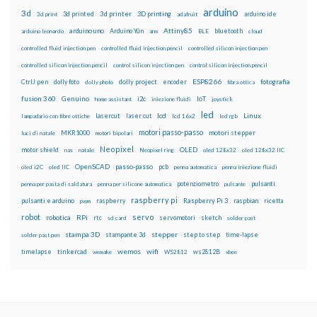
arduino
3d
3d printed
3d printer
3D printing
3d print
adafruit
arduino ide
Attiny85
arduino uno
Arduino Yún
bluetooth
arduino leonardo
arm
BLE
cloud
controlled fluid injection pen
controlled fluid injection pencil
controlled silicon injection pen
controlled silicon injection pencil
control silicon injection pen
control silicon injection pencil
ESP8266
dolly foto
dolly project
encoder
fotografia
CtrlJ pen
dolly photo
fibra ottica
fusion 360
Genuino
i2c
IoT
home assistant
iniezione fluidi
joystick
led
lcd
Linux
lasercut
laser cut
lampadario con fibre ottiche
lcd 16x2
led rgb
motori passo-passo
MKR1000
motori stepper
luci di natale
motori bipolari
Neopixel
motor shield
OLED
nas
natale
Neopixel ring
oled 128x32
oled 128x32 IIC
OpenSCAD
passo-passo
pcb
oled i2C
oled IIC
penna automatica
penna iniezione fluidi
potenziometro
pulsanti
penna per pasta di saldatura
penna per silicone automatica
pulsante
raspberry pi
pulsanti e arduino
raspberry
Raspberry Pi 3
raspbian
pwm
ricetta
robot
servo
RPi
robotica
rtc
servomotori
sketch
sd card
solder past
stampa 3D
stepper
stampante 3d
step to step
solder past pen
time-lapse
wemos
wifi
tinkercad
ws2812B
timelapse
wemake
WS2812
xbee