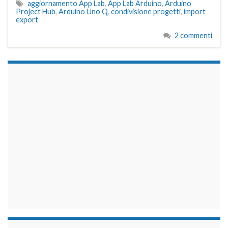
aggiornamento App Lab
,
App Lab Arduino
,
Arduino
Project Hub
,
Arduino Uno Q
,
condivisione progetti
,
import
export
2 commenti
займы на карту срочно