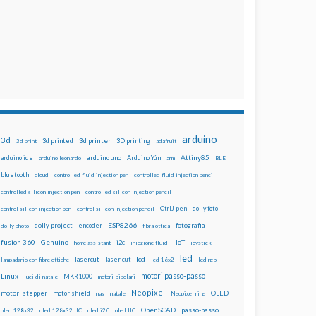
arduino
3d
3d printed
3d printer
3D printing
3d print
adafruit
Attiny85
arduino uno
Arduino Yún
arduino ide
arduino leonardo
arm
BLE
bluetooth
cloud
controlled fluid injection pen
controlled fluid injection pencil
controlled silicon injection pen
controlled silicon injection pencil
dolly foto
control silicon injection pen
control silicon injection pencil
CtrlJ pen
ESP8266
dolly project
encoder
fotografia
dolly photo
fibra ottica
fusion 360
Genuino
i2c
IoT
home assistant
iniezione fluidi
joystick
led
lcd
lasercut
laser cut
lampadario con fibre ottiche
lcd 16x2
led rgb
motori passo-passo
Linux
MKR1000
luci di natale
motori bipolari
Neopixel
motori stepper
motor shield
OLED
nas
natale
Neopixel ring
OpenSCAD
passo-passo
oled 128x32
oled 128x32 IIC
oled i2C
oled IIC