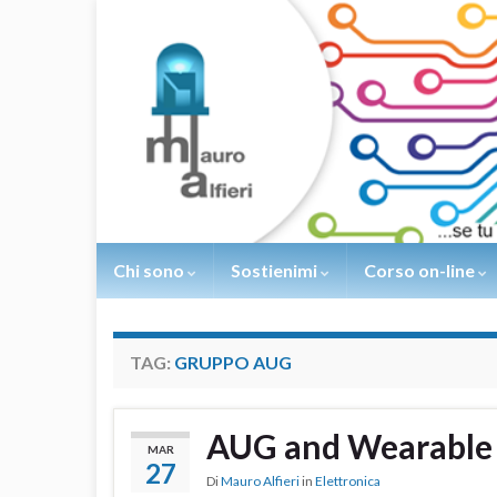
Chi sono
Sostienimi
Corso on-line
TAG:
GRUPPO AUG
AUG and Wearable
MAR
27
Di
Mauro Alfieri
in
Elettronica