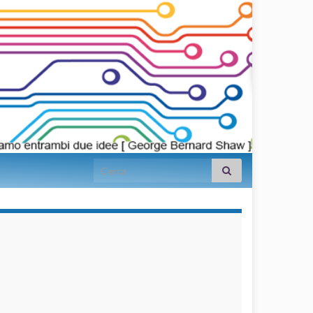
Search for:
займы на
карту срочно