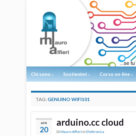
Chi sono
Sostienimi
Corso on-line
TAG:
GENUINO WIFI101
arduino.cc cloud
APR
20
Di
Mauro Alfieri
in
Elettronica