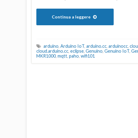
Continua a leggere
arduino
,
Arduino IoT
,
arduino.cc
,
arduinocc
,
clo
cloud.arduino.cc
,
eclipse
,
Genuino
,
Genuino IoT
,
Ge
MKR1000
,
mqtt
,
paho
,
wifi101