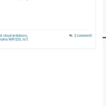
ud
,
cloud arduinocc
,
2 commenti
nuino WiFi101
,
IoT
,