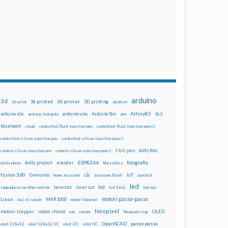
arduino
3d
3d printed
3d printer
3D printing
3d print
adafruit
Attiny85
arduino uno
Arduino Yún
arduino ide
arduino leonardo
arm
BLE
bluetooth
cloud
controlled fluid injection pen
controlled fluid injection pencil
controlled silicon injection pen
controlled silicon injection pencil
dolly foto
control silicon injection pen
control silicon injection pencil
CtrlJ pen
ESP8266
dolly project
encoder
fotografia
dolly photo
fibra ottica
fusion 360
Genuino
i2c
IoT
home assistant
iniezione fluidi
joystick
led
lcd
lasercut
laser cut
lampadario con fibre ottiche
lcd 16x2
led rgb
motori passo-passo
Linux
MKR1000
luci di natale
motori bipolari
Neopixel
motori stepper
motor shield
OLED
nas
natale
Neopixel ring
OpenSCAD
passo-passo
oled 128x32
oled 128x32 IIC
oled i2C
oled IIC