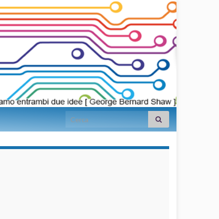
Search for:
займы на
карту срочно