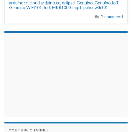
arduinocc
,
cloud.arduino.cc
,
eclipse
,
Genuino
,
Genuino IoT
,
Genuino WiFi101
,
IoT
,
MKR1000
,
mqtt
,
paho
,
wifi101
2 commenti
займы на карту срочно
YOUTUBE CHANNEL