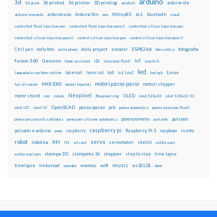
arduino
3d
3d printed
3d printer
3D printing
3d print
adafruit
arduino ide
Attiny85
arduino uno
Arduino Yún
bluetooth
arduino leonardo
arm
BLE
cloud
controlled fluid injection pen
controlled fluid injection pencil
controlled silicon injection pen
controlled silicon injection pencil
control silicon injection pen
control silicon injection pencil
ESP8266
dolly foto
dolly project
encoder
fotografia
CtrlJ pen
dolly photo
fibra ottica
fusion 360
Genuino
i2c
IoT
home assistant
iniezione fluidi
joystick
led
lcd
Linux
lasercut
laser cut
lampadario con fibre ottiche
lcd 16x2
led rgb
motori passo-passo
MKR1000
motori stepper
luci di natale
motori bipolari
Neopixel
motor shield
OLED
nas
natale
Neopixel ring
oled 128x32
oled 128x32 IIC
OpenSCAD
passo-passo
pcb
oled i2C
oled IIC
penna automatica
penna iniezione fluidi
potenziometro
pulsanti
penna per pasta di saldatura
penna per silicone automatica
pulsante
raspberry pi
pulsanti e arduino
raspberry
Raspberry Pi 3
raspbian
pwm
ricetta
robot
servo
RPi
robotica
rtc
servomotori
sketch
sd card
solder past
stampa 3D
stepper
stampante 3d
step to step
solder past pen
time-lapse
wemos
wifi
tinkercad
ws2812B
timelapse
wemake
WS2812
xbee
Il blog mauroalfieri.it ed i suoi contenuti sono distribuiti