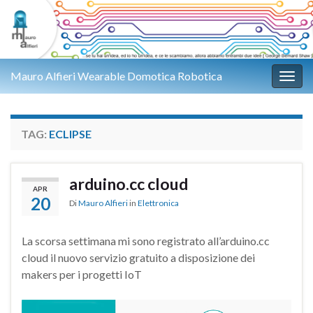
Mauro Alfieri Wearable Domotica Robotica
Attiv
TAG:
ECLIPSE
arduino.cc cloud
APR
20
Di
Mauro Alfieri
in
Elettronica
La scorsa settimana mi sono registrato all’arduino.cc
cloud il nuovo servizio gratuito a disposizione dei
makers per i progetti IoT