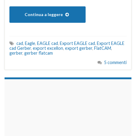
Continua a leggere
cad
,
Eagle
,
EAGLE cad
,
Export EAGLE cad
,
Export EAGLE
cad Gerber
,
export excellon
,
export gerber
,
FlatCAM
,
gerber
,
gerber flatcam
5 commenti
займы на карту срочно