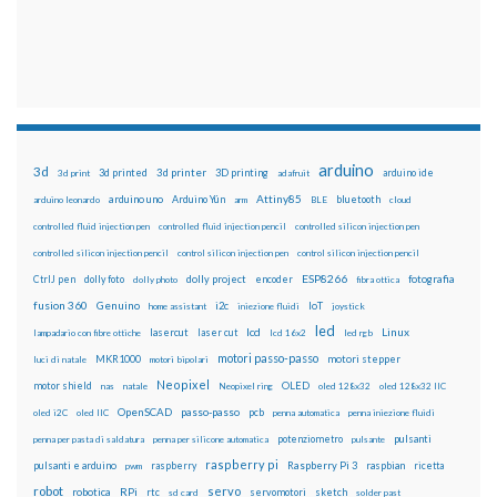
arduino
3d
3d printed
3d printer
3D printing
3d print
adafruit
arduino ide
Attiny85
arduino uno
Arduino Yún
bluetooth
arduino leonardo
arm
BLE
cloud
controlled fluid injection pen
controlled fluid injection pencil
controlled silicon injection pen
controlled silicon injection pencil
control silicon injection pen
control silicon injection pencil
ESP8266
dolly foto
dolly project
encoder
fotografia
CtrlJ pen
dolly photo
fibra ottica
fusion 360
Genuino
i2c
IoT
home assistant
iniezione fluidi
joystick
led
lcd
Linux
lasercut
laser cut
lampadario con fibre ottiche
lcd 16x2
led rgb
motori passo-passo
MKR1000
motori stepper
luci di natale
motori bipolari
Neopixel
motor shield
OLED
nas
natale
Neopixel ring
oled 128x32
oled 128x32 IIC
OpenSCAD
passo-passo
pcb
oled i2C
oled IIC
penna automatica
penna iniezione fluidi
potenziometro
pulsanti
penna per pasta di saldatura
penna per silicone automatica
pulsante
raspberry pi
pulsanti e arduino
raspberry
Raspberry Pi 3
raspbian
pwm
ricetta
robot
servo
RPi
robotica
rtc
servomotori
sketch
sd card
solder past