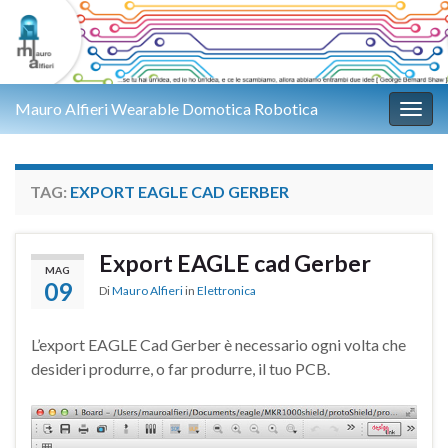
Mauro Alfieri Wearable Domotica Robotica
Attiv
TAG:
EXPORT EAGLE CAD GERBER
Export EAGLE cad Gerber
MAG
09
Di
Mauro Alfieri
in
Elettronica
L’export EAGLE Cad Gerber è necessario ogni volta che
desideri produrre, o far produrre, il tuo PCB.