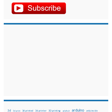
arduino
3d
3d printed
3d printer
3D printing
3d print
adafruit
arduino ide