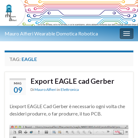
Mauro Alfieri Wearable Domotica Robotica
Attiv
TAG:
EAGLE
Export EAGLE cad Gerber
MAG
09
Di
Mauro Alfieri
in
Elettronica
L’export EAGLE Cad Gerber è necessario ogni volta che
desideri produrre, o far produrre, il tuo PCB.