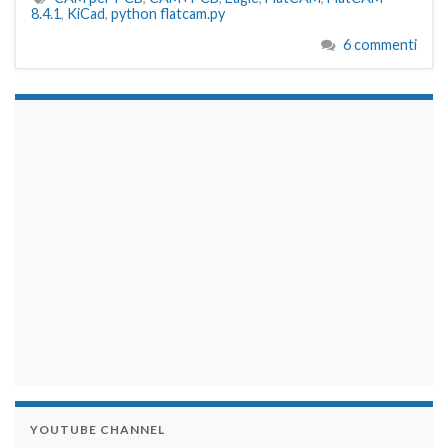
8.4.1
,
KiCad
,
python flatcam.py
6 commenti
займы на карту срочно
YOUTUBE CHANNEL