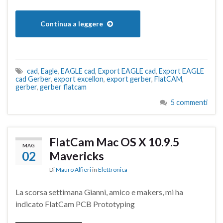
Continua a leggere
cad
,
Eagle
,
EAGLE cad
,
Export EAGLE cad
,
Export EAGLE
cad Gerber
,
export excellon
,
export gerber
,
FlatCAM
,
gerber
,
gerber flatcam
5 commenti
FlatCam Mac OS X 10.9.5
MAG
02
Mavericks
Di
Mauro Alfieri
in
Elettronica
La scorsa settimana Gianni, amico e makers, mi ha
indicato FlatCam PCB Prototyping