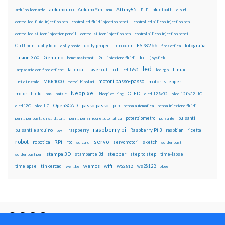
Attiny85
arduino uno
Arduino Yún
bluetooth
arduino leonardo
arm
BLE
cloud
controlled fluid injection pen
controlled fluid injection pencil
controlled silicon injection pen
controlled silicon injection pencil
control silicon injection pen
control silicon injection pencil
ESP8266
dolly foto
dolly project
encoder
fotografia
CtrlJ pen
dolly photo
fibra ottica
fusion 360
Genuino
i2c
IoT
home assistant
iniezione fluidi
joystick
led
lcd
Linux
lasercut
laser cut
lampadario con fibre ottiche
lcd 16x2
led rgb
motori passo-passo
MKR1000
motori stepper
luci di natale
motori bipolari
Neopixel
motor shield
OLED
nas
natale
Neopixel ring
oled 128x32
oled 128x32 IIC
OpenSCAD
passo-passo
pcb
oled i2C
oled IIC
penna automatica
penna iniezione fluidi
potenziometro
pulsanti
penna per pasta di saldatura
penna per silicone automatica
pulsante
raspberry pi
pulsanti e arduino
raspberry
Raspberry Pi 3
raspbian
pwm
ricetta
robot
servo
RPi
robotica
rtc
servomotori
sketch
sd card
solder past
stampa 3D
stepper
stampante 3d
step to step
solder past pen
time-lapse
wemos
wifi
tinkercad
ws2812B
timelapse
wemake
WS2812
xbee
Il blog mauroalfieri.it ed i suoi contenuti sono distribuiti